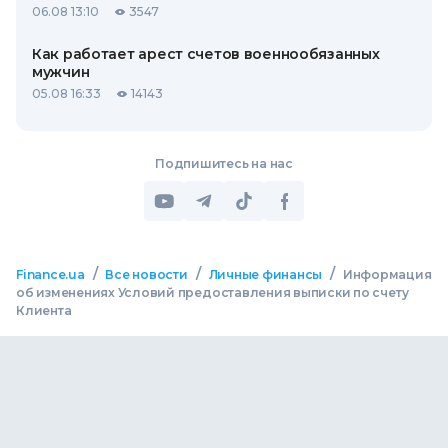
06.08 13:10
3547
Как работает арест счетов военнообязанных
мужчин
05.08 16:33
14143
Подпишитесь на нас
/
/
/
Finance.ua
Все новости
Личные финансы
Информация
об изменениях Условий предоставления выписки по счету
Клиента