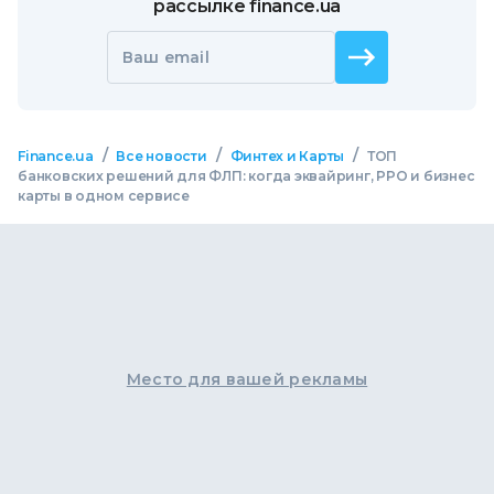
рассылке finance.ua
Ваш email
/
/
/
Finance.ua
Все новости
Финтех и Карты
ТОП
банковских решений для ФЛП: когда эквайринг, РРО и бизнес
карты в одном сервисе
Место для вашей рекламы