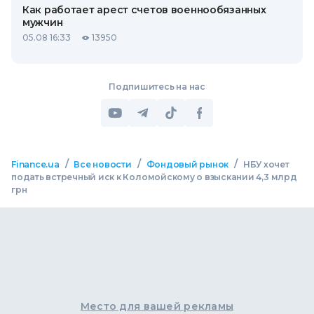
Как работает арест счетов военнообязанных
мужчин
05.08 16:33
13950
Подпишитесь на нас
/
/
/
Finance.ua
Все новости
Фондовый рынок
НБУ хочет
подать встречный иск к Коломойскому о взыскании 4,3 млрд
грн
Место для вашей рекламы