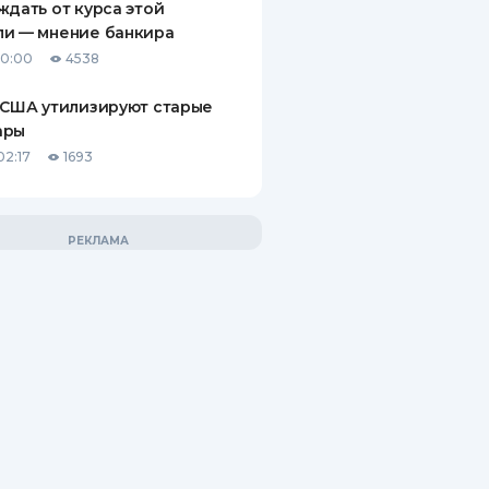
ждать от курса этой
ли — мнение банкира
10:00
4538
 США утилизируют старые
ары
02:17
1693