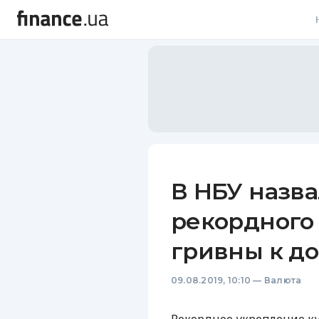
В
В
Л
А
Н
В НБУ назв
С
рекордного
П
гривны к д
Т
09.08.2019, 10:10
—
Валюта
Р