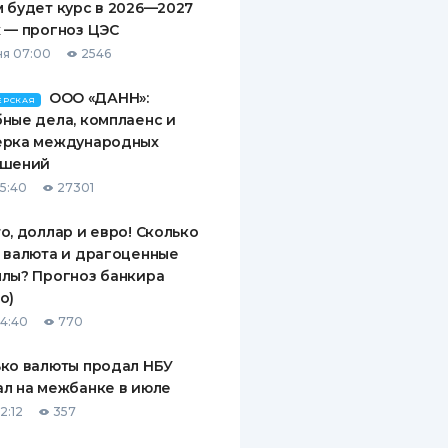
 будет курс в 2026—2027
 — прогноз ЦЭС
я 07:00
2546
ООО «ДАНН»:
ЕРСКАЯ
ные дела, комплаенс и
ерка международных
ашений
15:40
27301
о, доллар и евро! Сколько
 валюта и драгоценные
лы? Прогноз банкира
о)
14:40
770
ко валюты продал НБУ
л на межбанке в июле
2:12
357