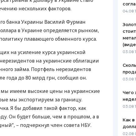
рса гривны к доллару в Украине стало
согл
чению нескольких факторов.
ЕЖЕМЕСЯЧНЫЙ ОБЗОР
ПУТЕВО
04.08 
КЕШБЭКА
СТРАХО
ого банка Украины Василий Фурман
Золот
ПУТЕВОДИТЕЛИ ПО
ВСЕ СТ
доллара в Украине определяется рынком,
стоит
БАНКОВСКИМ КАРТАМ
метал
политику плавающего обменного курса.
СТРАХО
(виде
щих на усиление курса украинской
ОТЗЫВЫ
03.08 
КОМПАН
 нерезидентов на украинские облигации
Сколь
нного займа. Портфель нерезидентов
ДОСТАВ
прода
ле года до 80 млрд грн, сообщил он.
03.08 1
КОНТАК
– мы имеем высокие цены на украинские
Чего 
рые мы экспортируем за границу.
неде
03.08 
ка. Я бы добавил такой фактор, как
ду. Он будет больше, чем в прошлом, а в
Как в
ный”, – подчеркнул член совета
НБУ
.
долл
02.08 