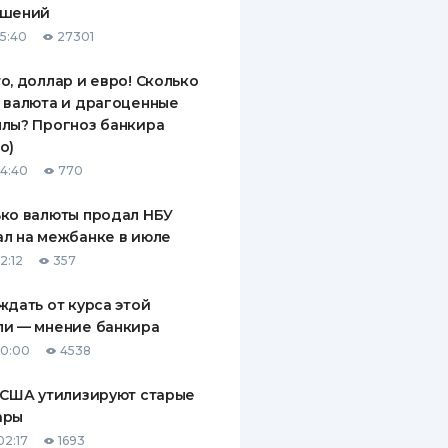
ашений
ДИТЕЛИ ПО
15:40
27301
ВАНИЮ
о, доллар и евро! Сколько
РАХОВЫЕ ПОЛИСЫ
 валюта и драгоценные
лы? Прогноз банкира
ВЫЕ КОМПАНИИ
о)
 О СТРАХОВЫХ
14:40
770
ИЯХ
ко валюты продал НБУ
КА И ОПЛАТА
л на межбанке в июле
2:12
357
ТЫ
ждать от курса этой
ли — мнение банкира
10:00
4538
 США утилизируют старые
ары
02:17
1693