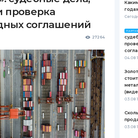
Каким
и проверка
годах
Сегодн
дных соглашений
ПАРТН
судеб
27264
пров
согл
04.08 
Золот
стоит
метал
(виде
03.08 
Сколь
прода
03.08 1