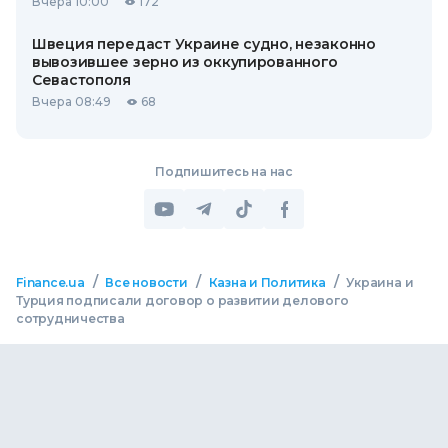
Вчера 10:00
172
Швеция передаст Украине судно, незаконно
вывозившее зерно из оккупированного
Севастополя
Вчера 08:49
68
Подпишитесь на нас
/
/
/
Finance.ua
Все новости
Казна и Политика
Украина и
Турция подписали договор о развитии делового
сотрудничества