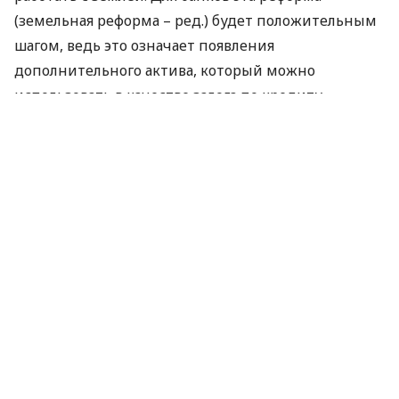
(земельная реформа – ред.) будет положительным
шагом, ведь это означает появления
дополнительного актива, который можно
использовать в качестве залога по кредиту», –
сообщил Сологуб.
По его словам, проведение земельной реформы
является одним из ключевых требований
Всемирного банка, в то же время в
Международном валютном фонде не требуют,
чтобы рынок земли запустили «немедленно». В
частности, по его словам, земельной реформы не
будет в требованиях о получении нового транша от
МВФ
в рамках новой программы.
Следует отметить, что, по расчетам Всемирного
банка, отсутствие рынка земли в Украине снижает