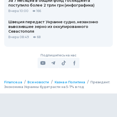
За 7 месяцев в общий фонд госбюджета
поступило более 2 трлн грн (инфографика)
Вчера 10:00
166
Швеция передаст Украине судно, незаконно
вывозившее зерно из оккупированного
Севастополя
Вчера 08:49
68
Подпишитесь на нас
/
/
/
Finance.ua
Все новости
Казна и Политика
Президент:
Экономика Украины будет расти на 5-7% в год