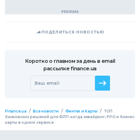
ПОДЕЛИТЬСЯ НОВОСТЬЮ
Коротко о главном за день в email
рассылке finance.ua
Ваш email
/
/
/
Finance.ua
Все новости
Финтех и Карты
ТОП
банковских решений для ФЛП: когда эквайринг, РРО и бизнес
карты в одном сервисе