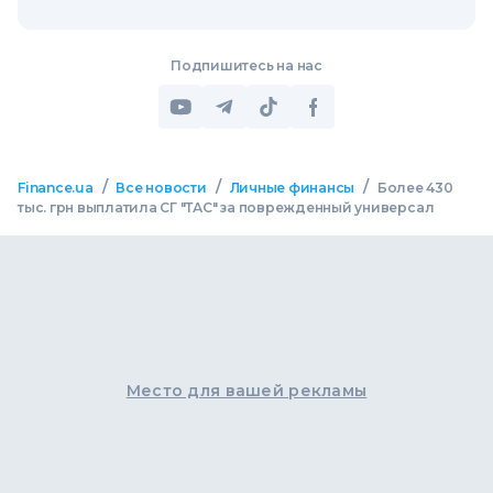
Подпишитесь на нас
/
/
/
Finance.ua
Все новости
Личные финансы
Более 430
тыс. грн выплатила СГ "ТАС" за поврежденный универсал
Место для вашей рекламы