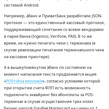
системой Android.
Например, àбанк и ПриватБанк разработали JSON-
протокол — это единственный кассовый протокол,
поддерживающий сочетание со всеми вендорами
в парке банка (Ingenico, Verifone, PAX). В то же
время, не нужно печатать чеки с терминала (в
случае реализации печатания терминального чека
на кассовом принтере).
А в вышеупомянутом àбанк по состоянию на
момент написания текста продолжается акция
«
POSтійна економія
», согласно условиям которой
при открытии счета ФЛП есть возможность
подключить эквайринг без абонплаты за POS-
терминал в случае осуществления трех оплат
бизнес-картой Голубая Mastercard на сумму от 1