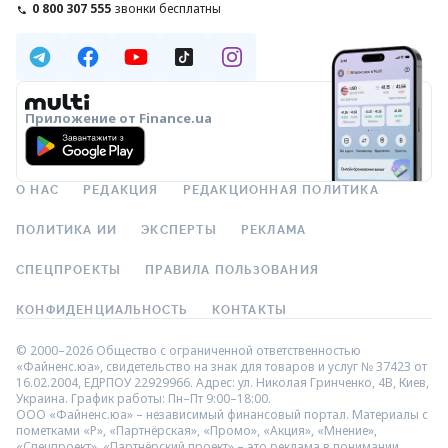
0 800 307 555
звонки бесплатны
Приложение от Finance.ua
О НАС
РЕДАКЦИЯ
РЕДАКЦИОННАЯ ПОЛИТИКА
ПОЛИТИКА ИИ
ЭКСПЕРТЫ
РЕКЛАМА
СПЕЦПРОЕКТЫ
ПРАВИЛА ПОЛЬЗОВАНИЯ
КОНФИДЕНЦИАЛЬНОСТЬ
КОНТАКТЫ
© 2000–2026 Общество с ограниченной ответственностью
«Файненс.юа», свидетельство на знак для товаров и услуг № 37423 от
16.02.2004, ЕДРПОУ 22929966. Адрес: ул. Николая Гринченко, 4В, Киев,
Украина. График работы: Пн–Пт 9:00–18:00.
ООО «Файненс.юа» – независимый финансовый портал. Материалы с
пометками «Р», «Партнёрская», «Промо», «Акция», «Мнение»,
«Спецпроект», «Партнёрский проект» – это реклама в понимании