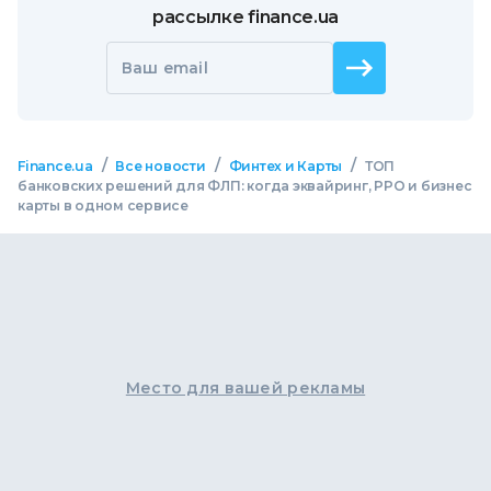
рассылке finance.ua
Ваш email
/
/
/
Finance.ua
Все новости
Финтех и Карты
ТОП
банковских решений для ФЛП: когда эквайринг, РРО и бизнес
карты в одном сервисе
Место для вашей рекламы