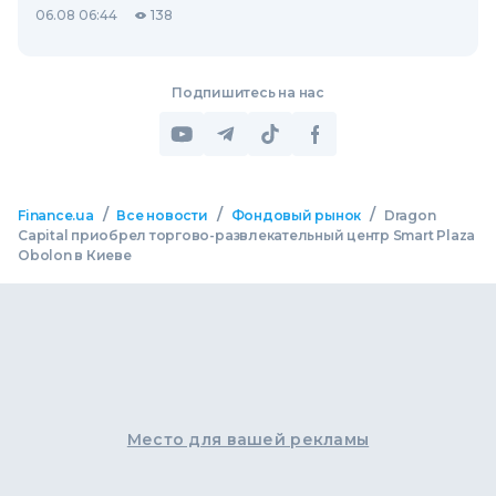
06.08 06:44
138
Подпишитесь на нас
/
/
/
Finance.ua
Все новости
Фондовый рынок
Dragon
Capital приобрел торгово-развлекательный центр Smart Plaza
Obolon в Киеве
Место для вашей рекламы