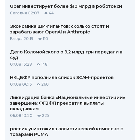
Uber инвестирует более $10 млрд в роботокси
Сегодня 02:07
44
Экономика ШИ-гигантов: сколько стоят и
зарабатывают OpenAI и Anthropic
Вчера 20:19
110
Дело Коломойского о 9,2 млрд грн передали в
суд
07.08 13:28
148
НКЦБФР пополнила список SCAM-проектов
07.08 06:13
260
Ликвидация банка «Национальные инвестиции»
завершена: ФГВФЛ прекратил выплаты
вкладчикам
06.08 10:20
225
россия уничтожила логистический комплекс с
товарами PUMA