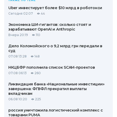
ТАКЖЕ ПО ТЕМЕ
Uber инвестирует более $10 млрд в роботокси
Сегодня 02:07
44
Экономика ШИ-гигантов: сколько стоят и
зарабатывают OpenAI и Anthropic
Вчера 20:19
110
Дело Коломойского о 9,2 млрд грн передали в
суд
07.08 13:28
148
НКЦБФР пополнила список SCAM-проектов
07.08 06:13
260
Ликвидация банка «Национальные инвестиции»
завершена: ФГВФЛ прекратил выплаты
вкладчикам
06.08 10:20
225
россия уничтожила логистический комплекс с
товарами PUMA