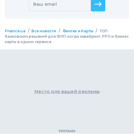
Ваш email
/
/
/
Finance.ua
Все новости
Финтех и Карты
ТОП
банковских решений для ФЛП: когда эквайринг, РРО и бизнес
карты в одном сервисе
Место для вашей рекламы