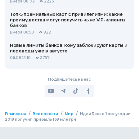
Вчера 08:02
2223
Топ-5 премиальных карт с привилегиями: какие
преимущества могут получить ныне VIP-клиенты
банков
Вчера 06:50
822
Новые лимиты банков: кому заблокируют карты и
переводы уже в августе
06.08 13:10
3757
Подпишитесь на нас
/
/
/
Finance.ua
Все новости
Мир
Идея Банк в 1 полугодии
2019 получил прибыль 169 млн грн