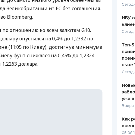
ал до самого низкого уровня более чем за
Сегодн
ода Великобритании из ЕС без соглашения.
ЕЖЕМЕСЯЧНЫЙ ОБЗОР
ПУТЕВО
КЕШБЭКА
СТРАХО
во Bloomberg.
НБУ 
клиен
ПУТЕВОДИТЕЛИ ПО
ВСЕ СТ
л по отношению ко всем валютам G10.
Сегодн
БАНКОВСКИМ КАРТАМ
доллару опустился на 0,4% до 1,2332 по
СТРАХО
Топ-5
оне (11:05 по Киеву), достигнув минимума
приви
ОТЗЫВЫ
о Киеву фунт снижался на 0,45% до 1,2324
КОМПАН
преим
л 1,2263 доллара.
ныне 
ДОСТАВ
Сегодн
КОНТАК
Новые
забло
уже в
Вчера 
Как р
воен
05.08 1