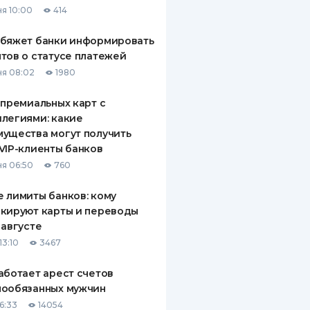
я 10:00
414
ДИТЕЛИ ПО
ВАНИЮ
обяжет банки информировать
тов о статусе платежей
РАХОВЫЕ ПОЛИСЫ
я 08:02
1980
ВЫЕ КОМПАНИИ
 премиальных карт с
легиями: какие
 О СТРАХОВЫХ
ИЯХ
ущества могут получить
VIP-клиенты банков
КА И ОПЛАТА
я 06:50
760
ТЫ
 лимиты банков: кому
кируют карты и переводы
 августе
13:10
3467
аботает арест счетов
нообязанных мужчин
6:33
14054