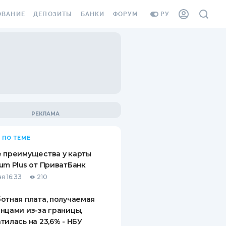
ОВАНИЕ
ДЕПОЗИТЫ
БАНКИ
ФОРУМ
РУ
ВСЕ ДЕПОЗИТЫ
ВСЕ БАНКИ
ВАНИЕ ЖИЛЬЯ ОТ
ДЕПОЗИТЫ В USD
ОТЗЫВЫ О БАНКАХ
И ШАХЕДОВ
ДЕПОЗИТЫ В EUR
МИКРОФИНАНСОВЫЕ
АХОВКА ЗАГРАНИЦУ
ОРГАНИЗАЦИИ
БОНУС К ДЕПОЗИТАМ
ОТЗЫВЫ ОБ МФО
УСЛОВИЯ АКЦИИ
Я КАРТА
 ПО ТЕМЕ
ВОПРОСЫ И ОТВЕТЫ
ОННАЯ ВИНЬЕТКА
 преимущества у карты
ДЕПОЗИТНЫЙ КАЛЬКУЛЯТОР
um Plus от ПриватБанк
Я СОТРУДНИКОВ
я 16:33
210
ПУТЕВОДИТЕЛИ ПО
SSISTANCE
СБЕРЕЖЕНИЯМ
отная плата, получаемая
нцами из-за границы,
ВАНИЕ ОТ
тилась на 23,6% - НБУ
ТНЫХ СЛУЧАЕВ