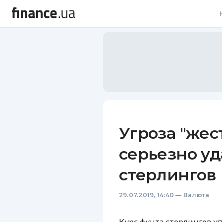
В
В
Л
А
Н
Угроза "жест
С
серьезно уд
П
стерлингов
Т
29.07.2019, 14:40
—
Валюта
Р