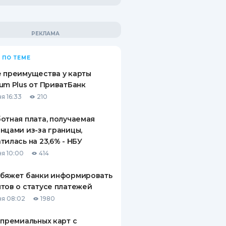
 ПО ТЕМЕ
 преимущества у карты
um Plus от ПриватБанк
я 16:33
210
отная плата, получаемая
нцами из-за границы,
тилась на 23,6% - НБУ
я 10:00
414
обяжет банки информировать
тов о статусе платежей
я 08:02
1980
 премиальных карт с