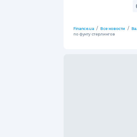
/
/
Finance.ua
Все новости
Ва
по фунту стерлингов