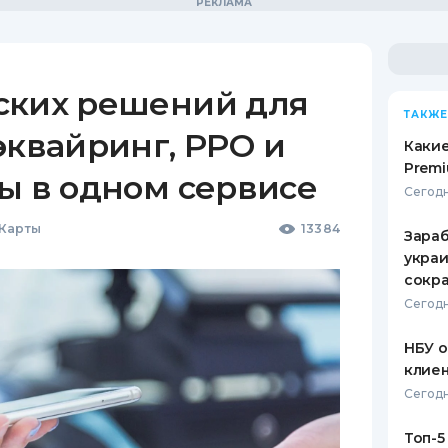
ских решений для
ТАКЖЕ
эквайринг, РРО и
Какие
Premi
ы в одном сервисе
Сегодн
 Карты
13384
Зараб
украи
сокра
Сегодн
НБУ 
клиен
Сегодн
Топ-5