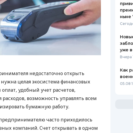
приви
преим
ныне 
Сегодн
Новые
забло
уже в
Вчера 
Как р
ринимателя недостаточно открыть
воен
у нужна целая экосистема финансовых
05.08 1
 оплат, удобный учет расчетов,
 расходов, возможность управлять всем
изировать бумажную работу.
д предпринимателю часто приходилось
азных компаний. Счет открывать в одном