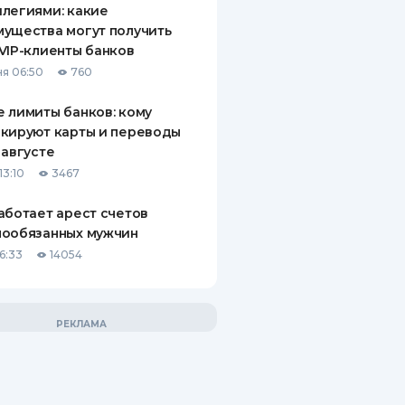
легиями: какие
ущества могут получить
VIP-клиенты банков
я 06:50
760
 лимиты банков: кому
кируют карты и переводы
 августе
13:10
3467
аботает арест счетов
нообязанных мужчин
6:33
14054