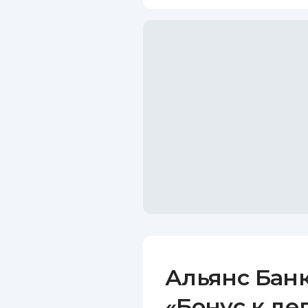
Альянс Бан
«Бонус к де