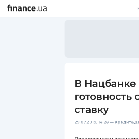
В
В
Л
А
Н
В Нацбанке
С
готовность 
П
ставку
Т
29.07.2019, 14:28
—
Кредит&Де
Р