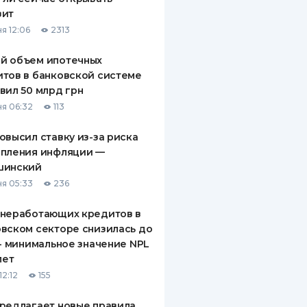
зит
я 12:06
2313
й объем ипотечных
тов в банковской системе
вил 50 млрд грн
я 06:32
113
овысил ставку из-за риска
епления инфляции —
шинский
я 05:33
236
 неработающих кредитов в
вском секторе снизилась до
 - минимальное значение NPL
лет
12:12
155
редлагает новые правила