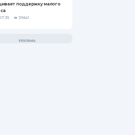
щивает поддержку малого
еса
07:35
39641