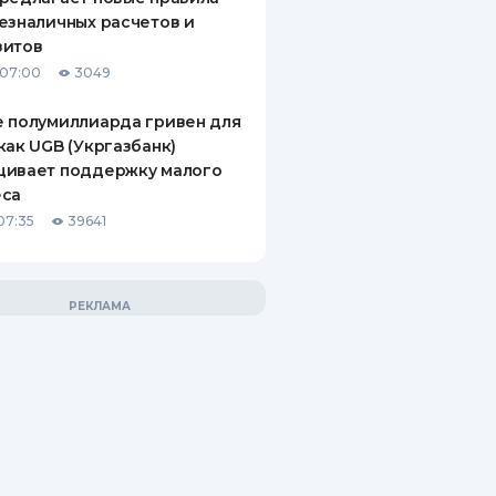
езналичных расчетов и
зитов
 07:00
3049
 полумиллиарда гривен для
как UGB (Укргазбанк)
щивает поддержку малого
еса
07:35
39641