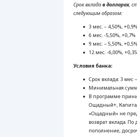
Срок вклада
в долларах
, с
следующим образом:
3 мес. – 4,50%, +0,9
6 мес. -5,50%, +0,7%
9 мес. – 5,50%, +0,5
12 мес. -6,00%, +0,3
Условия банка:
Срок вклада: 3 мес –
Минимальная сумма 
В программе прин
Ощадный+, Капита
«Ощадный» не пре
возврат вклада. П
пополнение, досро