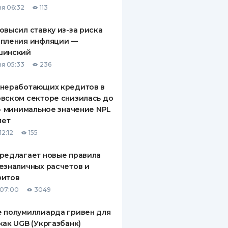
я 06:32
113
ДИТЕЛИ ПО
ВАНИЮ
овысил ставку из-за риска
епления инфляции —
РАХОВЫЕ ПОЛИСЫ
шинский
я 05:33
236
ВЫЕ КОМПАНИИ
 неработающих кредитов в
 О СТРАХОВЫХ
ИЯХ
вском секторе снизилась до
 - минимальное значение NPL
КА И ОПЛАТА
лет
12:12
155
ТЫ
редлагает новые правила
езналичных расчетов и
зитов
 07:00
3049
 полумиллиарда гривен для
как UGB (Укргазбанк)