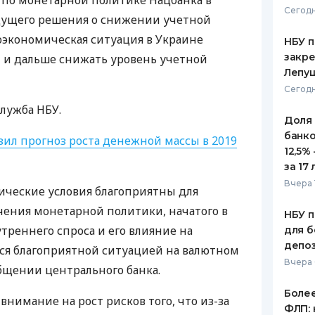
 по монетарной политике Нацбанка в
Сегодн
ущего решения о снижении учетной
ЕЖЕМЕСЯЧНЫЙ ОБЗОР
ПУТЕВО
КЕШБЭКА
СТРАХО
роэкономическая ситуация в Украине
НБУ п
закр
ы и дальше снижать уровень учетной
ПУТЕВОДИТЕЛИ ПО
ВСЕ СТ
Лепу
БАНКОВСКИМ КАРТАМ
Сегодн
СТРАХО
служба
НБУ
.
Доля
ОТЗЫВЫ
КОМПАН
банко
ил прогноз роста денежной массы в 2019
12,5%
ДОСТАВ
за 17 
Вчера 
ические условия благоприятны для
КОНТАК
ения монетарной политики, начатого в
НБУ п
треннего спроса и его влияние на
для б
депо
я благоприятной ситуацией на валютном
Вчера
общении центрального банка.
Более
внимание на рост рисков того, что из-за
ФЛП: 