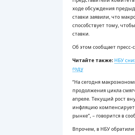
Представители комитета
ходе обсуждения предыд
ставки заявили, что мак
способствует тому, чтоб
ставки.
Об этом сообщает пресс-
Читайте также:
НБУ
сниз
году
“На сегодня макроэконом
продолжения цикла смягч
апреле. Текущий рост вну
инфляцию компенсируетс
рынке”, – говорится в со
Впрочем, в
НБУ
обратили 