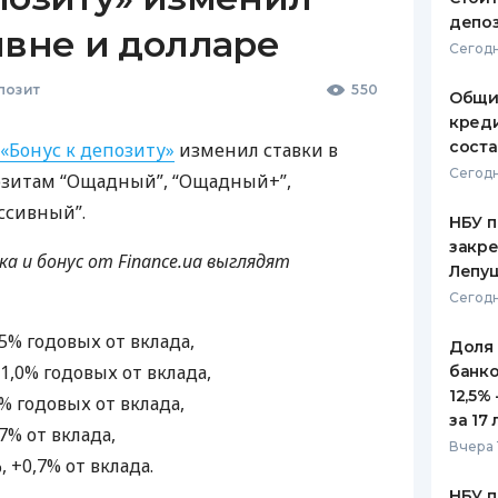
депо
ивне и долларе
Сегодн
позит
550
Общи
креди
соста
«Бонус к депозиту»
изменил ставки в
Сегодн
озитам “Ощадный”, “Ощадный+”,
ссивный”.
НБУ п
закр
вка и бонус от Finance.ua выглядят
Лепу
Сегодн
,25% годовых от вклада,
Доля
 +1,0% годовых от вклада,
банко
12,5%
,8% годовых от вклада,
за 17 
,7% от вклада,
Вчера 
%, +0,7% от вклада.
НБУ п