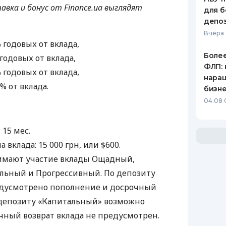
тавка и бонус от Finance.ua выглядят
для б
депо
Вчера
% годовых от вклада,
Более
 годовых от вклада,
ФЛП: 
% годовых от вклада,
нара
5% от вклада.
бизн
04.08 
 15 мес.
вклада: 15 000 грн, или $600.
имают участие вклады Ощадный,
льный и Прогрессивный. По депозиту
дусмотрено пополнение и досрочный
о депозиту «Капитальный» возможно
чный возврат вклада не предусмотрен.