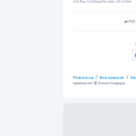
чтобы сообщить нам об этом.
ПО
/
/
Finance.ua
Все новости
Ка
превысил $1,6 миллиарда