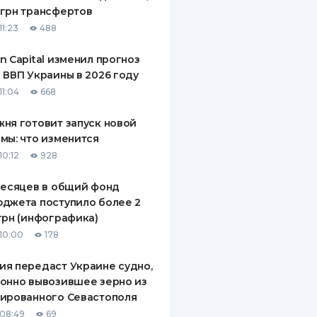
грн трансфертов
11:23
488
n Capital изменил прогноз
 ВВП Украины в 2026 году
11:04
668
ня готовит запуск новой
мы: что изменится
10:12
928
месяцев в общий фонд
джета поступило более 2
грн (инфографика)
10:00
178
я передаст Украине судно,
онно вывозившее зерно из
ированного Севастополя
08:49
69