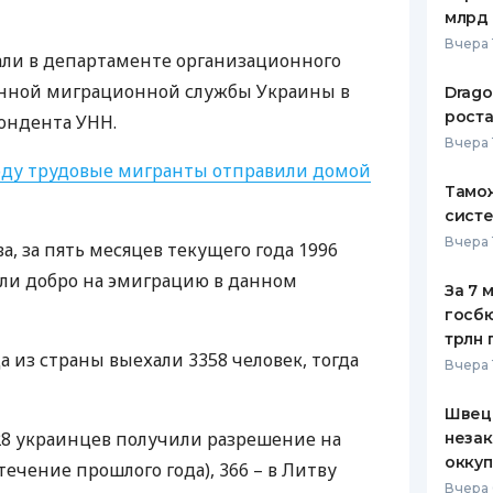
млрд 
Вчера 
ли в департаменте организационного
енной миграционной службы Украины в
Drago
роста
пондента
УНН
.
Вчера 
году трудовые мигранты отправили домой
Тамож
систе
Вчера 
, за пять месяцев текущего года 1996
ли добро на эмиграцию в данном
За 7 
госбю
трлн 
 из страны выехали 3358 человек, тогда
Вчера 
Швеци
128 украинцев получили разрешение на
незак
оккуп
 течение прошлого года), 366 – в Литву
Вчера 