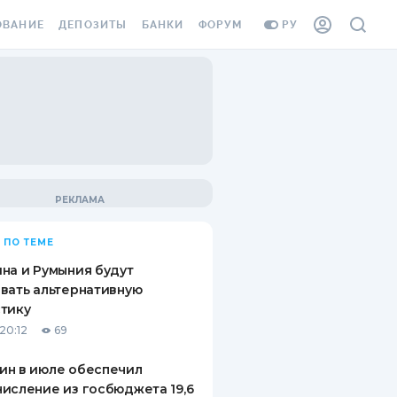
ОВАНИЕ
ДЕПОЗИТЫ
БАНКИ
ФОРУМ
РУ
ВСЕ ДЕПОЗИТЫ
ВСЕ БАНКИ
ВАНИЕ ЖИЛЬЯ ОТ
ДЕПОЗИТЫ В USD
ОТЗЫВЫ О БАНКАХ
И ШАХЕДОВ
ДЕПОЗИТЫ В EUR
МИКРОФИНАНСОВЫЕ
АХОВКА ЗАГРАНИЦУ
ОРГАНИЗАЦИИ
БОНУС К ДЕПОЗИТАМ
ОТЗЫВЫ ОБ МФО
УСЛОВИЯ АКЦИИ
Я КАРТА
 ПО ТЕМЕ
ВОПРОСЫ И ОТВЕТЫ
ОННАЯ ВИНЬЕТКА
на и Румыния будут
ДЕПОЗИТНЫЙ КАЛЬКУЛЯТОР
вать альтернативную
Я СОТРУДНИКОВ
тику
ПУТЕВОДИТЕЛИ ПО
20:12
69
SSISTANCE
СБЕРЕЖЕНИЯМ
ин в июле обеспечил
ВАНИЕ ОТ
исление из госбюджета 19,6
ТНЫХ СЛУЧАЕВ