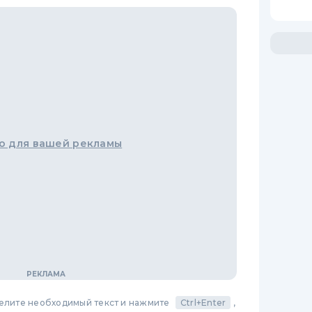
о для вашей рекламы
делите необходимый текст и нажмите
Ctrl+Enter
,