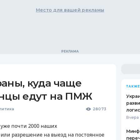
Место для вашей рекламы
аны, куда чаще
ТАКЖЕ
инцы едут на ПМЖ
Украи
разви
литика
28073
логис
Вчера 
 уже почти 2000 наших
Минф
или разрешение на выезд на постоянное
переч