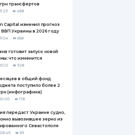
грн трансфертов
ДИТЕЛИ ПО
11:23
488
ВАНИЮ
n Capital изменил прогноз
РАХОВЫЕ ПОЛИСЫ
 ВВП Украины в 2026 году
11:04
668
ВЫЕ КОМПАНИИ
ня готовит запуск новой
 О СТРАХОВЫХ
ИЯХ
мы: что изменится
10:12
928
КА И ОПЛАТА
месяцев в общий фонд
ТЫ
джета поступило более 2
грн (инфографика)
10:00
178
я передаст Украине судно,
онно вывозившее зерно из
ированного Севастополя
08:49
69