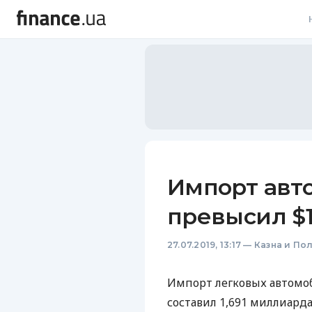
В
В
Л
А
Н
Импорт авт
С
превысил $
П
27.07.2019, 13:17
—
Казна и По
Т
Р
Импорт легковых автомоб
составил 1,691 миллиарда