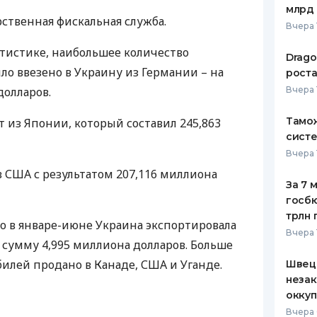
млрд 
рственная фискальная служба.
ЕЖЕМЕСЯЧНЫЙ ОБЗОР
ПУТЕВО
Вчера 
КЕШБЭКА
СТРАХО
тистике, наибольшее количество
Drago
ПУТЕВОДИТЕЛИ ПО
ВСЕ СТ
ло ввезено в Украину из Германии – на
роста
БАНКОВСКИМ КАРТАМ
долларов.
Вчера 
СТРАХО
Тамож
 из Японии, который составил 245,863
ОТЗЫВЫ
КОМПАН
систе
Вчера 
ДОСТАВ
в
США
с результатом 207,116 миллиона
За 7 
КОНТАК
госбю
трлн 
о в январе-июне Украина экспортировала
Вчера 
 сумму 4,995 миллиона долларов. Больше
билей продано в Канаде,
США
и Уганде.
Швеци
незак
оккуп
Вчера 