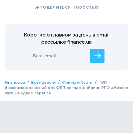
ПОДЕЛИТЬСЯ НОВОСТЬЮ
Коротко о главном за день в email
рассылке finance.ua
Ваш email
/
/
/
Finance.ua
Все новости
Финтех и Карты
ТОП
банковских решений для ФЛП: когда эквайринг, РРО и бизнес
карты в одном сервисе