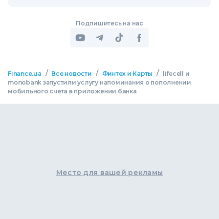
Подпишитесь на нас
/
/
/
Finance.ua
Все новости
Финтех и Карты
lifecell и
monobank запустили услугу напоминания о пополнении
мобильного счета в приложении банка
Место для вашей рекламы