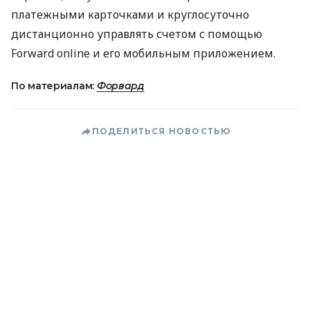
платежными карточками и круглосуточно
дистанционно управлять счетом с помощью
Forward online и его мобильным приложением.
По материалам:
Форвард
ПОДЕЛИТЬСЯ НОВОСТЬЮ
Коротко о главном за день в email
рассылке finance.ua
Ваш email
/
/
/
Finance.ua
Все новости
Финтех и Карты
Forward Bank