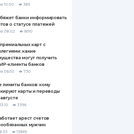
я 10:00
389
ДИТЕЛИ ПО
ВАНИЮ
обяжет банки информировать
тов о статусе платежей
РАХОВЫЕ ПОЛИСЫ
я 08:02
1890
ВЫЕ КОМПАНИИ
 премиальных карт с
легиями: какие
 О СТРАХОВЫХ
ИЯХ
ущества могут получить
VIP-клиенты банков
КА И ОПЛАТА
я 06:50
730
ТЫ
 лимиты банков: кому
кируют карты и переводы
 августе
13:10
3396
аботает арест счетов
нообязанных мужчин
6:33
13869