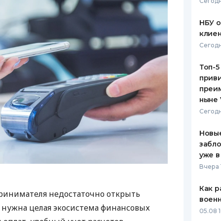
Сегодн
НБУ 
клиен
Сегодн
Топ-5
приви
преим
ныне 
Сегодн
Новые
забло
уже в
Вчера 
Как р
ринимателя недостаточно открыть
воен
у нужна целая экосистема финансовых
05.08 1