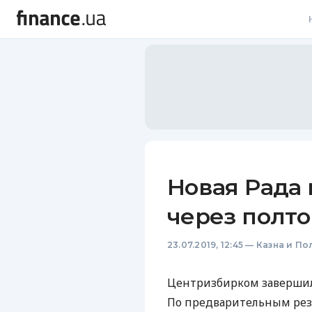
В
В
Л
А
Н
Новая Рада 
С
через полто
П
23.07.2019, 12:45
—
Казна и По
Т
Р
Центризбирком завершил
По предварительным рез