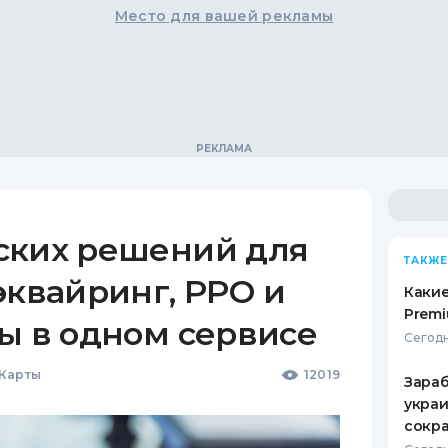
Место для вашей рекламы
ских решений для
ТАКЖЕ
эквайринг, РРО и
Какие
Premi
ы в одном сервисе
Сегодн
 Карты
12019
Зараб
украи
сокра