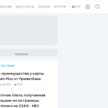
ОВАНИЕ
ДЕПОЗИТЫ
БАНКИ
ФОРУМ
РУ
ВСЕ ДЕПОЗИТЫ
ВСЕ БАНКИ
ВАНИЕ ЖИЛЬЯ ОТ
ДЕПОЗИТЫ В USD
ОТЗЫВЫ О БАНКАХ
И ШАХЕДОВ
ДЕПОЗИТЫ В EUR
МИКРОФИНАНСОВЫЕ
АХОВКА ЗАГРАНИЦУ
ОРГАНИЗАЦИИ
БОНУС К ДЕПОЗИТАМ
ОТЗЫВЫ ОБ МФО
УСЛОВИЯ АКЦИИ
Я КАРТА
 ПО ТЕМЕ
ВОПРОСЫ И ОТВЕТЫ
ОННАЯ ВИНЬЕТКА
 преимущества у карты
ДЕПОЗИТНЫЙ КАЛЬКУЛЯТОР
um Plus от ПриватБанк
Я СОТРУДНИКОВ
я 16:33
123
ПУТЕВОДИТЕЛИ ПО
SSISTANCE
СБЕРЕЖЕНИЯМ
отная плата, получаемая
нцами из-за границы,
ВАНИЕ ОТ
тилась на 23,6% - НБУ
ТНЫХ СЛУЧАЕВ