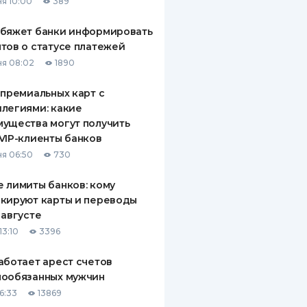
я 10:00
389
обяжет банки информировать
тов о статусе платежей
я 08:02
1890
 премиальных карт с
легиями: какие
ущества могут получить
VIP-клиенты банков
я 06:50
730
 лимиты банков: кому
кируют карты и переводы
 августе
13:10
3396
аботает арест счетов
нообязанных мужчин
6:33
13869