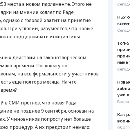
253 места в новом парламенте. Этого не
Сегодн
ЕЖЕМЕСЯЧНЫЙ ОБЗОР
ПУТЕВО
лядки на мнение коллег по Раде
КЕШБЭКА
СТРАХО
НБУ 
 однако с головой хватит на принятие
клиен
ПУТЕВОДИТЕЛИ ПО
ВСЕ СТ
ов. При условии, разумеется, что новые
Сегодн
БАНКОВСКИМ КАРТАМ
орочно поддерживать инициативы
СТРАХО
Топ-5
приви
ОТЗЫВЫ
КОМПАН
преим
ьных действий на законотворческом
ныне 
мало времени. Поскольку по
ДОСТАВ
Сегодн
конам, на все формальности у участников
КОНТАК
есть еще полтора месяца. На что
Новые
забло
 время?
уже в
ый в
СМИ
прогноз, что новая Рада
Вчера 
дание не позднее 9 сентября, основан на
Как р
х. У чиновников попросту нет больше
воен
сех процедур. А их предстоит немало:
05.08 1