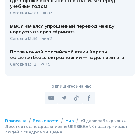
Где дороже всего арендовать жилье перед
учебным годом
Сегодня 14:00
83
В ВСУ начался упрощенный перевод между
корпусами через «Армия+»
Сегодня 13:34
42
После ночной российской атаки Херсон
остается без электроэнергии — надолго ли это
Сегодня 13:12
49
Подпишитесь на нас
/
/
/
Finance.ua
Все новости
Мир
«Я дарю тебе крылья».
Десятый год подряд клиенты UKRSIBBANK поддерживают
людей с синдромом Дауна