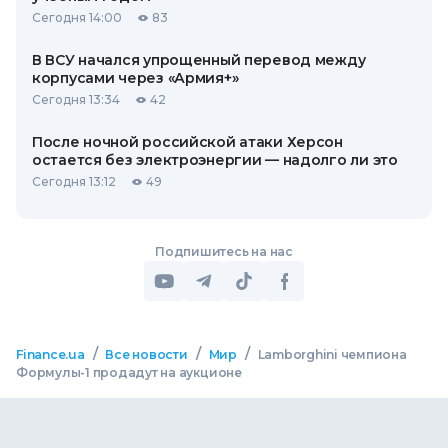
Сегодня 14:00
83
В ВСУ начался упрощенный перевод между
корпусами через «Армия+»
Сегодня 13:34
42
После ночной российской атаки Херсон
остается без электроэнергии — надолго ли это
Сегодня 13:12
49
Подпишитесь на нас
/
/
/
Finance.ua
Все новости
Мир
Lamborghini чемпиона
Формулы-1 продадут на аукционе