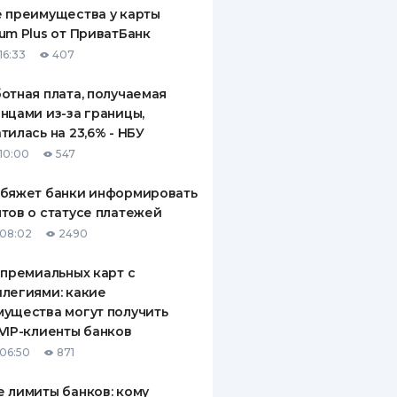
 преимущества у карты
um Plus от ПриватБанк
16:33
407
отная плата, получаемая
нцами из-за границы,
тилась на 23,6% - НБУ
10:00
547
обяжет банки информировать
тов о статусе платежей
08:02
2490
 премиальных карт с
легиями: какие
ущества могут получить
VIP-клиенты банков
06:50
871
 лимиты банков: кому