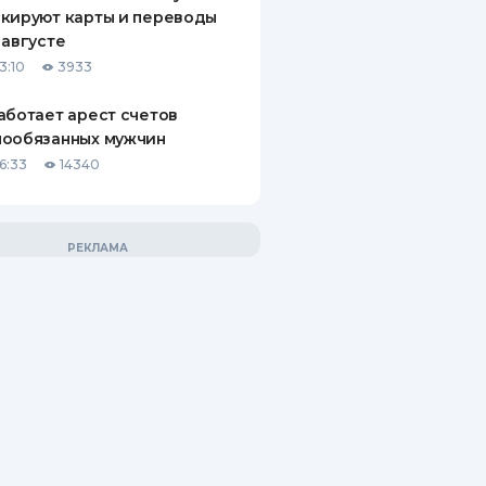
кируют карты и переводы
 августе
3:10
3933
аботает арест счетов
нообязанных мужчин
6:33
14340