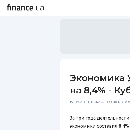
В
В
Л
А
Н
Экономика 
С
на 8,4% - Ку
П
17.07.2019, 15:42
—
Казна и По
Т
Р
За три года деятельност
экономики составил 8,4%.