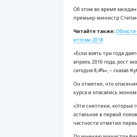
Об этом во время заседа
премьер-министр Степан
Читайте также:
Области
итогам 2018
«Если взять три года дея
апрель 2016 года, рост э
сегодня 8,4%», – сказал Ку
Он отметил, что опасения
курса и опасались эконом
«Эти скептики, которые го
остальное в первой полови
частности отметил перв
По мнению министра фин