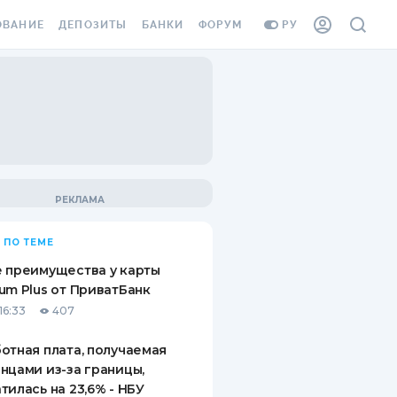
ОВАНИЕ
ДЕПОЗИТЫ
БАНКИ
ФОРУМ
РУ
ВСЕ ДЕПОЗИТЫ
ВСЕ БАНКИ
ВАНИЕ ЖИЛЬЯ ОТ
ДЕПОЗИТЫ В USD
ОТЗЫВЫ О БАНКАХ
И ШАХЕДОВ
ДЕПОЗИТЫ В EUR
МИКРОФИНАНСОВЫЕ
АХОВКА ЗАГРАНИЦУ
ОРГАНИЗАЦИИ
БОНУС К ДЕПОЗИТАМ
ОТЗЫВЫ ОБ МФО
УСЛОВИЯ АКЦИИ
Я КАРТА
 ПО ТЕМЕ
ВОПРОСЫ И ОТВЕТЫ
ОННАЯ ВИНЬЕТКА
 преимущества у карты
ДЕПОЗИТНЫЙ КАЛЬКУЛЯТОР
um Plus от ПриватБанк
Я СОТРУДНИКОВ
16:33
407
ПУТЕВОДИТЕЛИ ПО
SSISTANCE
СБЕРЕЖЕНИЯМ
отная плата, получаемая
нцами из-за границы,
ВАНИЕ ОТ
тилась на 23,6% - НБУ
ТНЫХ СЛУЧАЕВ