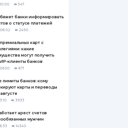
10:00
547
ДИТЕЛИ ПО
ВАНИЮ
обяжет банки информировать
тов о статусе платежей
РАХОВЫЕ ПОЛИСЫ
08:02
2490
ВЫЕ КОМПАНИИ
 премиальных карт с
легиями: какие
 О СТРАХОВЫХ
ИЯХ
ущества могут получить
VIP-клиенты банков
КА И ОПЛАТА
06:50
871
ТЫ
 лимиты банков: кому
кируют карты и переводы
 августе
3:10
3933
аботает арест счетов
нообязанных мужчин
6:33
14340