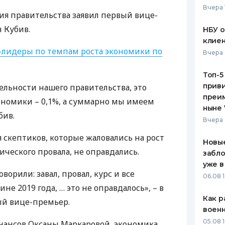
Вчера 
ния правительства заявил первый вице-
ЕЖЕМЕСЯЧНЫЙ ОБЗОР
ПУТЕВО
КЕШБЭКА
СТРАХО
 Кубив.
НБУ 
клиен
ПУТЕВОДИТЕЛИ ПО
ВСЕ СТ
-лидеры по темпам роста экономики по
Вчера 
БАНКОВСКИМ КАРТАМ
СТРАХО
Топ-5
приви
тельности нашего правительства, это
ОТЗЫВЫ
КОМПАН
преим
кономики – 0,1%, а суммарно мы имеем
ныне 
бив.
ДОСТАВ
Вчера 
 скептиков, которые жаловались на рост
КОНТАК
Новые
ического провала, не оправдались.
забло
уже в
ворили: завал, провал, курс и все
06.08 1
не 2019 года, … это не оправдалось», – в
Как р
ый вице-премьер.
воен
05.08 1
ансов Оксаны Маркаровой, экономика