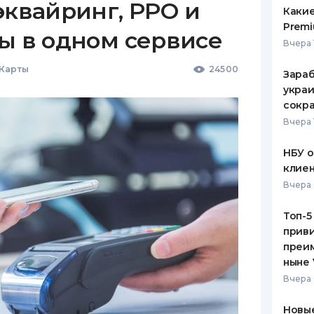
эквайринг, РРО и
Какие
Premi
ы в одном сервисе
Вчера 
 Карты
24500
Зараб
украи
сокра
Вчера 
НБУ 
клиен
Вчера 
Топ-5
приви
преим
ныне 
Вчера 
Новые