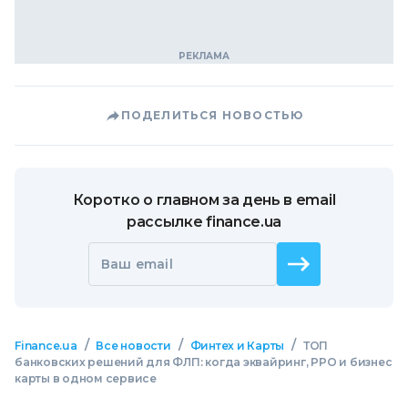
ПОДЕЛИТЬСЯ НОВОСТЬЮ
Коротко о главном за день в email
рассылке finance.ua
Ваш email
/
/
/
Finance.ua
Все новости
Финтех и Карты
ТОП
банковских решений для ФЛП: когда эквайринг, РРО и бизнес
карты в одном сервисе