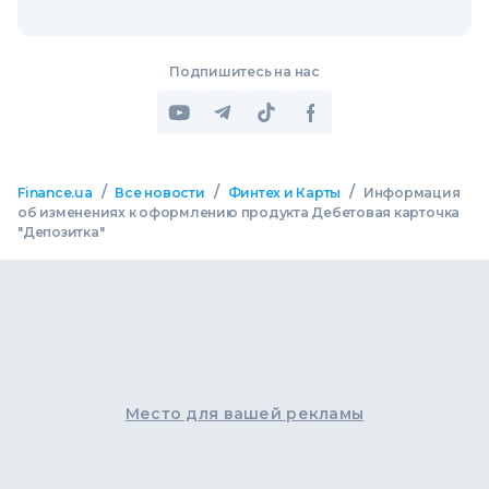
Подпишитесь на нас
/
/
/
Finance.ua
Все новости
Финтех и Карты
Информация
об изменениях к оформлению продукта Дебетовая карточка
"Депозитка"
Место для вашей рекламы