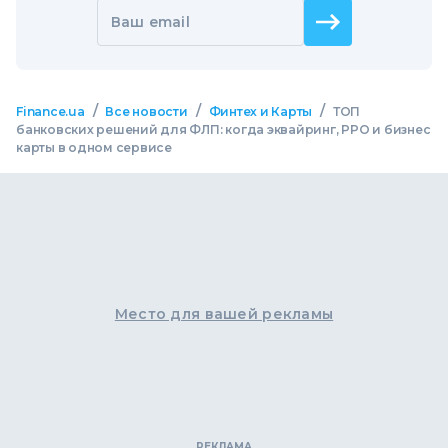
Ваш email
/
/
/
Finance.ua
Все новости
Финтех и Карты
ТОП
банковских решений для ФЛП: когда эквайринг, РРО и бизнес
карты в одном сервисе
Место для вашей рекламы