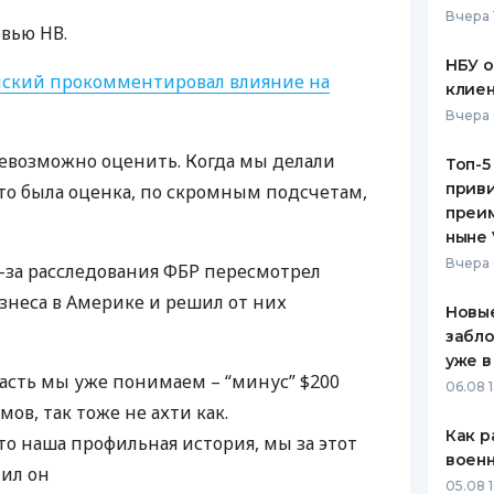
Вчера 
рвью НВ.
ЕЖЕМЕСЯЧНЫЙ ОБЗОР
ПУТЕВО
КЕШБЭКА
СТРАХО
НБУ 
ский прокомментировал влияние на
клиен
ПУТЕВОДИТЕЛИ ПО
ВСЕ СТ
Вчера 
БАНКОВСКИМ КАРТАМ
СТРАХО
 невозможно оценить. Когда мы делали
Топ-5
приви
то была оценка, по скромным подсчетам,
ОТЗЫВЫ
КОМПАН
преим
ныне 
ДОСТАВ
Вчера 
з-за расследования
ФБР
пересмотрел
неса в Америке и решил от них
КОНТАК
Новые
забло
уже в
асть мы уже понимаем – “минус” $200
06.08 1
мов, так тоже не ахти как.
Как р
то наша профильная история, мы за этот
воен
тил он
05.08 1