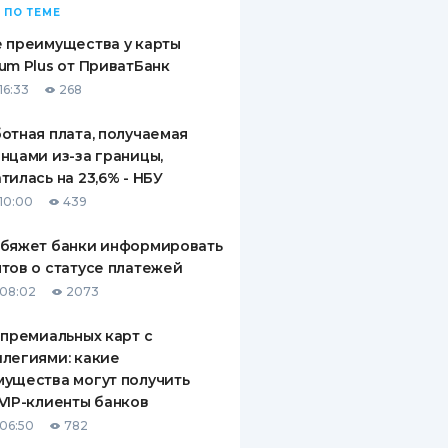
 ПО ТЕМЕ
 преимущества у карты
um Plus от ПриватБанк
16:33
268
отная плата, получаемая
нцами из-за границы,
тилась на 23,6% - НБУ
10:00
439
обяжет банки информировать
тов о статусе платежей
08:02
2073
 премиальных карт с
легиями: какие
ущества могут получить
VIP-клиенты банков
06:50
782