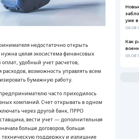
Новые
забло
уже в
06.08 1
Как р
ринимателя недостаточно открыть
воен
у нужна целая экосистема финансовых
05.08 1
 оплат, удобный учет расчетов,
 расходов, возможность управлять всем
изировать бумажную работу.
д предпринимателю часто приходилось
азных компаний. Счет открывать в одном
ключать через другой банк, ПРРО
оставщика, вести учет — дополнительная
значала больше договоров, больше
ю техническую поддержку и излишние