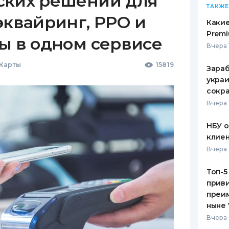
ских решений для
ТАКЖЕ
эквайринг, РРО и
Какие
Premi
ы в одном сервисе
Вчера 
 Карты
15819
Зараб
украи
сокра
Вчера 
НБУ 
клиен
Вчера 
Топ-5
приви
преим
ныне 
Вчера 