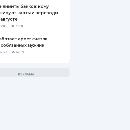
 лимиты банков: кому
кируют карты и переводы
 августе
3:10
3590
аботает арест счетов
нообязанных мужчин
6:33
14171