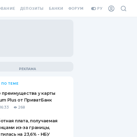
ОВАНИЕ
ДЕПОЗИТЫ
БАНКИ
ФОРУМ
РУ
ВСЕ ДЕПОЗИТЫ
ВСЕ БАНКИ
ВАНИЕ ЖИЛЬЯ ОТ
ДЕПОЗИТЫ В USD
ОТЗЫВЫ О БАНКАХ
И ШАХЕДОВ
ДЕПОЗИТЫ В EUR
МИКРОФИНАНСОВЫЕ
АХОВКА ЗАГРАНИЦУ
ОРГАНИЗАЦИИ
БОНУС К ДЕПОЗИТАМ
ОТЗЫВЫ ОБ МФО
УСЛОВИЯ АКЦИИ
Я КАРТА
 ПО ТЕМЕ
ВОПРОСЫ И ОТВЕТЫ
ОННАЯ ВИНЬЕТКА
 преимущества у карты
ДЕПОЗИТНЫЙ КАЛЬКУЛЯТОР
um Plus от ПриватБанк
Я СОТРУДНИКОВ
16:33
268
ПУТЕВОДИТЕЛИ ПО
SSISTANCE
СБЕРЕЖЕНИЯМ
отная плата, получаемая
нцами из-за границы,
ВАНИЕ ОТ
тилась на 23,6% - НБУ
ТНЫХ СЛУЧАЕВ