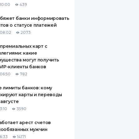
10:00
439
ДИТЕЛИ ПО
ВАНИЮ
обяжет банки информировать
тов о статусе платежей
РАХОВЫЕ ПОЛИСЫ
08:02
2073
ВЫЕ КОМПАНИИ
 премиальных карт с
легиями: какие
 О СТРАХОВЫХ
ИЯХ
ущества могут получить
VIP-клиенты банков
КА И ОПЛАТА
06:50
782
ТЫ
 лимиты банков: кому
кируют карты и переводы
 августе
3:10
3590
аботает арест счетов
нообязанных мужчин
6:33
14171