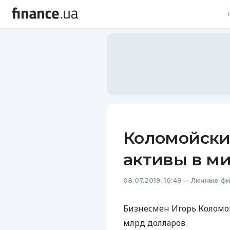
В
В
Л
А
Н
Коломойски
С
активы в м
П
08.07.2019, 10:49
—
Личные ф
Т
Р
Бизнесмен Игорь Коломой
млрд долларов.