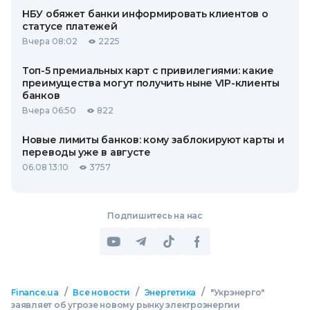
НБУ обяжет банки информировать клиентов о
статусе платежей
Вчера 08:02
2225
Топ-5 премиальных карт с привилегиями: какие
преимущества могут получить ныне VIP-клиенты
банков
Вчера 06:50
822
Новые лимиты банков: кому заблокируют карты и
переводы уже в августе
06.08 13:10
3757
Подпишитесь на нас
/
/
/
Finance.ua
Все новости
Энергетика
"Укрэнерго"
заявляет об угрозе новому рынку электроэнергии