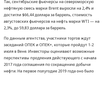
Так, сентябрьские фьючерсы на североморскую
нефтяную смесь марки Brent выросли на 2,4% и
достигли $66,44 доллара за баррель, стоимость
августовских фьючерсов на нефть марки
WTI
— на
2,3%, до 59,83 доллара за баррель.
По данным агентства, участники торгов ждут
заседаний
ОПЕК
и
ОПЕК
+, которые пройдут 1-2
июля в Вене. Инвесторы оценивают возможные
перспективы продления действующего с начала
2017 года соглашения по сокращению добычи
нефти. На первое полугодие 2019 года оно было
согласовано в объеме 1,2 млн баррелей в сутки от
уровня октября 2018 года.
По материалам:
Діло