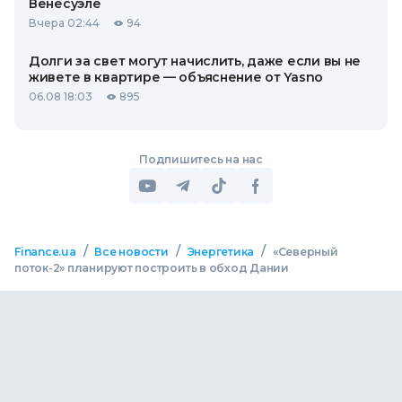
Венесуэле
Вчера 02:44
94
Долги за свет могут начислить, даже если вы не
живете в квартире — объяснение от Yasno
06.08 18:03
895
Подпишитесь на нас
/
/
/
Finance.ua
Все новости
Энергетика
«Северный
поток-2» планируют построить в обход Дании