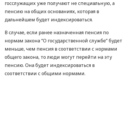
госслужащих уже получают не специальную, а
пенсию на общих основаниях, которая в
дальнейшем будет индексироваться.
В случае, если ранее назначенная пенсия по
нормам закона “О государственной службе” будет
меньше, чем пенсия в соответствии с нормами
общего закона, то люди могут перейти на эту
пенсию. Она будет индексироваться в
соответствии с общими нормами.
Справка Finance.ua
С 1 июля повысится пенсия. Категории
пенсионеров, подпадающие под
повышение: женщины, имеющие стаж
более 30 лет, мужчины со стажем более 35