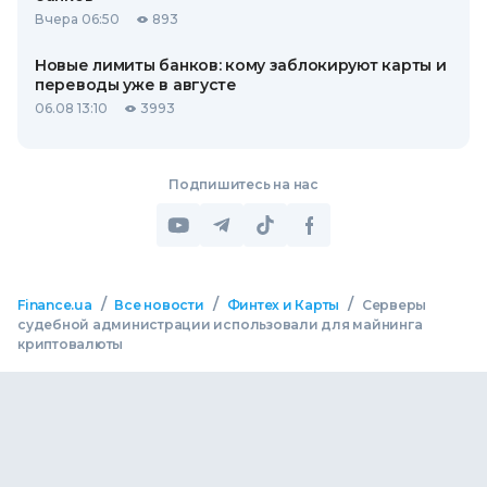
Вчера 06:50
893
Новые лимиты банков: кому заблокируют карты и
переводы уже в августе
06.08 13:10
3993
Подпишитесь на нас
/
/
/
Finance.ua
Все новости
Финтех и Карты
Серверы
судебной администрации использовали для майнинга
криптовалюты