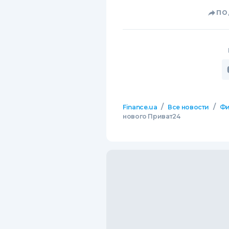
ПО
/
/
Finance.ua
Все новости
Фи
нового Приват24