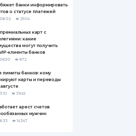
обяжет банки информировать
тов о статусе платежей
08:02
2504
 премиальных карт с
легиями: какие
ущества могут получить
VIP-клиенты банков
06:50
872
 лимиты банков: кому
кируют карты и переводы
 августе
3:10
3945
аботает арест счетов
нообязанных мужчин
6:33
14347