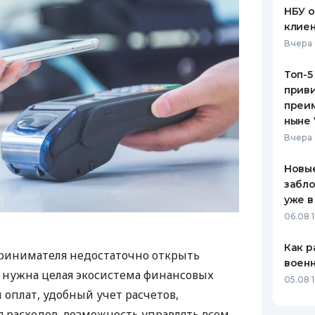
НБУ 
клиен
Вчера 
Топ-5
приви
преим
ныне 
Вчера 
Новые
забло
уже в
06.08 1
Как р
ринимателя недостаточно открыть
воен
у нужна целая экосистема финансовых
05.08 1
 оплат, удобный учет расчетов,
 расходов, возможность управлять всем