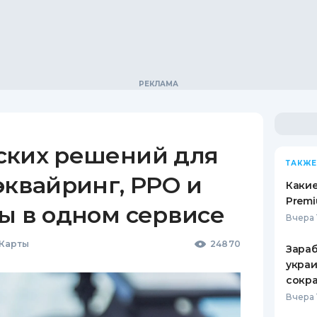
ских решений для
ТАКЖЕ
эквайринг, РРО и
Какие
Premi
ы в одном сервисе
Вчера 
 Карты
24870
Зараб
украи
сокра
Вчера 