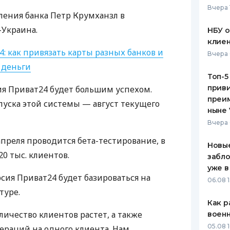
Вчера 
вления банка Петр Крумханзл в
ЕЖЕМЕСЯЧНЫЙ ОБЗОР
ПУТЕВО
КЕШБЭКА
СТРАХО
Украина.
НБУ 
клиен
ПУТЕВОДИТЕЛИ ПО
ВСЕ СТ
: как привязать карты разных банков и
Вчера 
БАНКОВСКИМ КАРТАМ
 деньги
СТРАХО
Топ-5
приви
ия Приват24 будет большим успехом.
ОТЗЫВЫ
КОМПАН
преим
пуска этой системы — август текущего
ныне 
ДОСТАВ
Вчера 
апреля проводится бета-тестирование, в
КОНТАК
Новые
20 тыс. клиентов.
забло
уже в
рсия Приват24 будет базироваться на
06.08 1
туре.
Как р
оличество клиентов растет, а также
воен
05.08 1
пераций на одного клиента. Нам