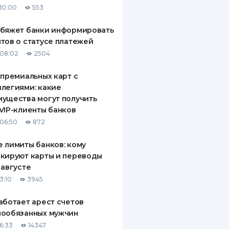
10:00
553
ДИТЕЛИ ПО
ВАНИЮ
обяжет банки информировать
тов о статусе платежей
РАХОВЫЕ ПОЛИСЫ
08:02
2504
ВЫЕ КОМПАНИИ
 премиальных карт с
легиями: какие
 О СТРАХОВЫХ
ИЯХ
ущества могут получить
VIP-клиенты банков
КА И ОПЛАТА
06:50
872
ТЫ
 лимиты банков: кому
кируют карты и переводы
 августе
3:10
3945
аботает арест счетов
нообязанных мужчин
6:33
14347