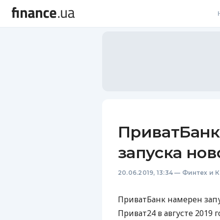
В
В
Л
А
Н
ПриватБанк
С
запуска нов
П
20.06.2019, 13:34
—
Финтех и 
Т
Р
ПриватБанк намерен зап
Приват24 в августе 2019 г