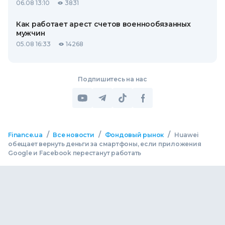
06.08 13:10
3831
Как работает арест счетов военнообязанных
мужчин
05.08 16:33
14268
Подпишитесь на нас
/
/
/
Finance.ua
Все новости
Фондовый рынок
Huawei
обещает вернуть деньги за смартфоны, если приложения
Google и Facebook перестанут работать