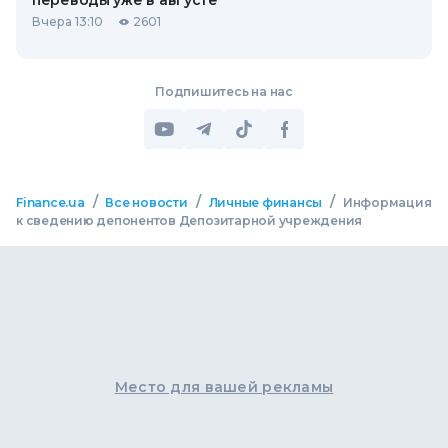
переводы уже в августе
Вчера 13:10
2601
Подпишитесь на нас
/
/
/
Finance.ua
Все новости
Личные финансы
Информация
к сведению депонентов Депозитарной учреждения
Место для вашей рекламы