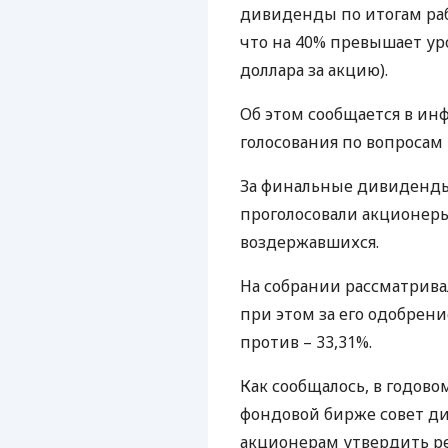
дивиденды по итогам рабо
что на 40% превышает уро
доллара за акцию).
Об этом сообщается в ин
голосования по вопросам
За финальные дивиденды 
проголосовали акционеры
воздержавшихся.
На собрании рассматривал
при этом за его одобрени
против – 33,31%.
Как сообщалось, в годов
фондовой бирже совет ди
акционерам утвердить р