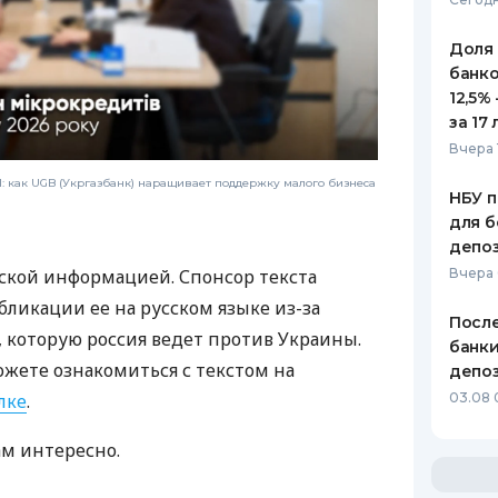
Доля
банко
12,5%
за 17 
Вчера 
 как UGB (Укргазбанк) наращивает поддержку малого бизнеса
НБУ п
для б
депо
ской информацией. Спонсор текста
Вчера
бликации ее на русском языке из-за
После
которую россия ведет против Украины.
банки
ожете ознакомиться с текстом на
депоз
лке
.
03.08 
ам интересно.