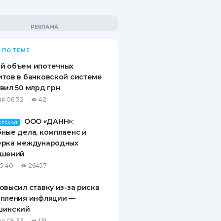
 ПО ТЕМЕ
й объем ипотечных
тов в банковской системе
вил 50 млрд грн
я 06:32
42
ООО «ДАНН»:
ЕРСКАЯ
ные дела, комплаенс и
ерка международных
ашений
15:40
26457
овысил ставку из-за риска
епления инфляции —
шинский
я 05:33
131