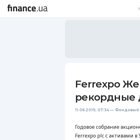
В
В
Л
А
Н
Ferrexpo Же
С
рекордные
П
11.06.2019, 07:34
—
Фондовый 
Т
Р
Годовое собрание акцио
Ferrexpo plc с активами 