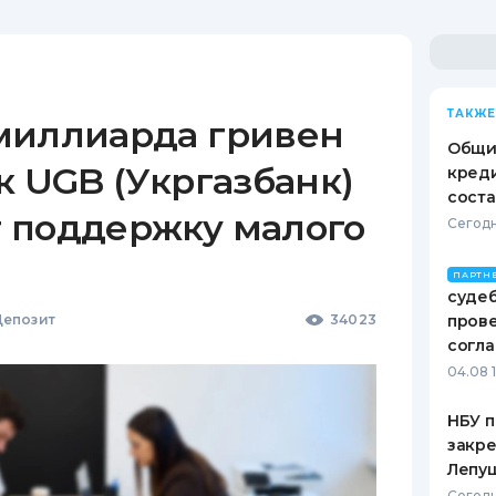
ТАКЖЕ
миллиарда гривен
Общи
к UGB (Укргазбанк)
креди
соста
 поддержку малого
Сегодн
ПАРТН
судеб
епозит
34023
пров
согл
04.08 
НБУ п
закр
Лепу
Сегодн