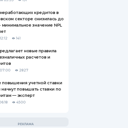
 неработающих кредитов в
вском секторе снизилась до
 - минимальное значение NPL
лет
12:12
141
редлагает новые правила
езналичных расчетов и
зитов
 07:00
2827
 повышения учетной ставки
 начнут повышать ставки по
итам — эксперт
06:18
4500