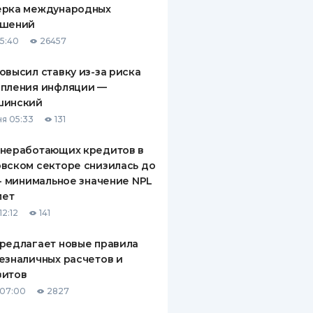
ерка международных
ДИТЕЛИ ПО
ашений
ВАНИЮ
15:40
26457
РАХОВЫЕ ПОЛИСЫ
овысил ставку из-за риска
епления инфляции —
ВЫЕ КОМПАНИИ
шинский
 О СТРАХОВЫХ
я 05:33
131
ИЯХ
 неработающих кредитов в
КА И ОПЛАТА
вском секторе снизилась до
 - минимальное значение NPL
ТЫ
лет
12:12
141
редлагает новые правила
езналичных расчетов и
зитов
 07:00
2827