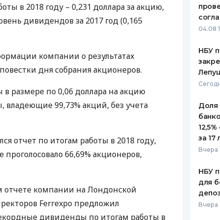
ты в 2018 году – 0,231 доллара за акцию,
пров
ЕЖЕМЕСЯЧНЫЙ ОБЗОР
ПУТЕВО
согл
вень дивидендов за 2017 год (0,165
КЕШБЭКА
СТРАХО
04.08 
ПУТЕВОДИТЕЛИ ПО
ВСЕ СТ
НБУ п
формации компании о результатах
БАНКОВСКИМ КАРТАМ
закр
СТРАХО
 повестки дня собрания акционеров.
Лепу
ОТЗЫВЫ
Сегодн
в размере по 0,06 доллара на акцию
КОМПАН
, владеющие 99,73% акций, без учета
Доля
ДОСТАВ
банко
12,5%
КОНТАК
за 17 
ся отчет по итогам работы в 2018 году,
Вчера 
е проголосовало 66,69% акционеров,
НБУ п
для б
ом отчете компании на Лондонской
депо
ректоров Ferrexpo предложил
Вчера
екордные дивиденды по итогам работы в