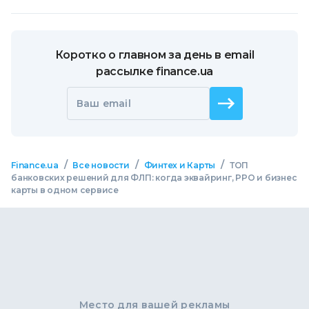
Коротко о главном за день в email
рассылке finance.ua
Ваш email
/
/
/
Finance.ua
Все новости
Финтех и Карты
ТОП
банковских решений для ФЛП: когда эквайринг, РРО и бизнес
карты в одном сервисе
Место для вашей рекламы