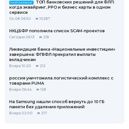
ТОП банковских решений для ФЛП:
ПАРТНЕРСКАЯ
когда эквайринг, РРО и бизнес карты в одном
сервисе
04.08 06:50
10287
НКЦБФР пополнила список SCAM-проектов
Сегодня 06:13
218
Ликвидация банка «Национальные инвестиции»
завершена: ФГВФЛ прекратил выплаты
вкладчикам
Вчера 10:20
212
россия уничтожила логистический комплекс с
товарами PUMA
Вчера 06:44
128
На Samsung нашли способ вернуть до 10 ГБ
памяти без удаления приложений
Вчера 02:00
217