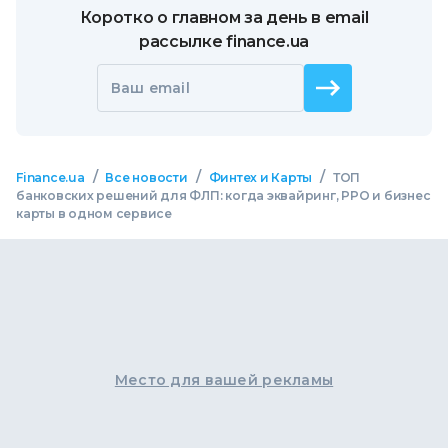
Коротко о главном за день в email
рассылке finance.ua
Ваш email
/
/
/
Finance.ua
Все новости
Финтех и Карты
ТОП
банковских решений для ФЛП: когда эквайринг, РРО и бизнес
карты в одном сервисе
Место для вашей рекламы