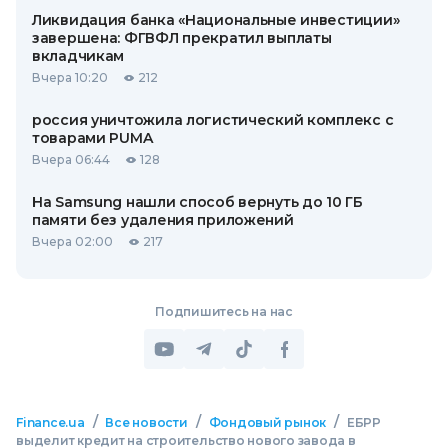
Ликвидация банка «Национальные инвестиции»
завершена: ФГВФЛ прекратил выплаты
вкладчикам
Вчера 10:20
212
россия уничтожила логистический комплекс с
товарами PUMA
Вчера 06:44
128
На Samsung нашли способ вернуть до 10 ГБ
памяти без удаления приложений
Вчера 02:00
217
Подпишитесь на нас
/
/
/
Finance.ua
Все новости
Фондовый рынок
ЕБРР
выделит кредит на строительство нового завода в