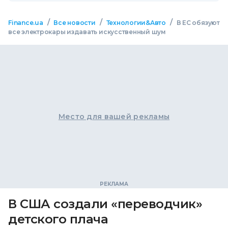
/
/
/
Finance.ua
Все новости
Технологии&Авто
В ЕС обязуют
все электрокары издавать искусственный шум
Место для вашей рекламы
В США создали «переводчик»
детского плача