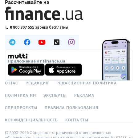
Рассчитывайте на
0 800 307 555
звонки бесплатны
Приложение от Finance.ua
О НАС
РЕДАКЦИЯ
РЕДАКЦИОННАЯ ПОЛИТИКА
ПОЛИТИКА ИИ
ЭКСПЕРТЫ
РЕКЛАМА
СПЕЦПРОЕКТЫ
ПРАВИЛА ПОЛЬЗОВАНИЯ
КОНФИДЕНЦИАЛЬНОСТЬ
КОНТАКТЫ
© 2000–2026 Общество с ограниченной ответственностью
«Файненс.юа», свидетельство на знак для товаров и услуг № 37423 от