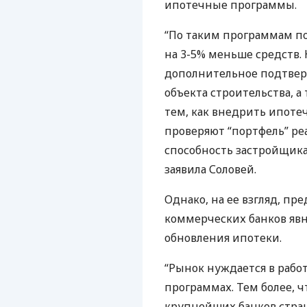
ипотечные программы.
“По таким программам п
на 3-5% меньше средств. 
дополнительное подтвер
объекта строительства, а
тем, как внедрить ипоте
проверяют “портфель” р
способность застройщика
заявила Соловей.
Однако, на ее взгляд, п
коммерческих банков явн
обновления ипотеки.
“Рынок нуждается в раб
программах. Тем более, ч
крупнейших банков стран