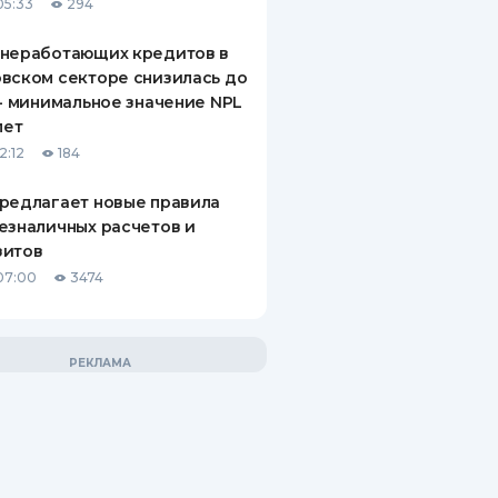
05:33
294
 неработающих кредитов в
вском секторе снизилась до
 - минимальное значение NPL
лет
2:12
184
редлагает новые правила
езналичных расчетов и
зитов
07:00
3474