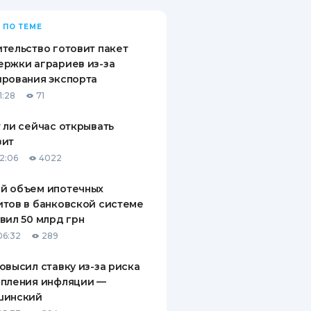
 ПО ТЕМЕ
тельство готовит пакет
ржки аграриев из-за
рования экспорта
1:28
71
 ли сейчас открывать
зит
12:06
4022
й объем ипотечных
тов в банковской системе
вил 50 млрд грн
06:32
289
овысил ставку из-за риска
епления инфляции —
шинский