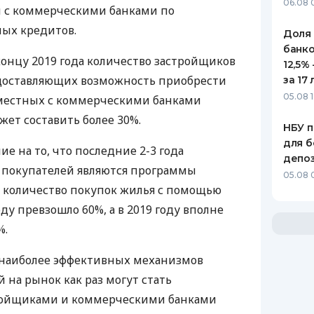
06.08 
 с коммерческими банками по
ых кредитов.
Доля
банко
концу 2019 года количество застройщиков
12,5%
едоставляющих возможность приобрести
за 17 
05.08 1
местных с коммерческими банками
ет составить более 30%.
НБУ п
для б
е на то, что последние 2-3 года
депо
 покупателей являются программы
05.08 
, количество покупок жилья с помощью
оду превзошло 60%, а в 2019 году вполне
%.
 наиболее эффективных механизмов
 на рынок как раз могут стать
ройщиками и коммерческими банками