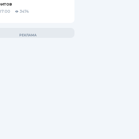
зитов
07:00
3474