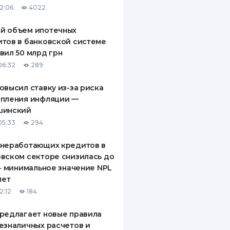
12:06
4022
ДИТЕЛИ ПО
ВАНИЮ
й объем ипотечных
тов в банковской системе
РАХОВЫЕ ПОЛИСЫ
вил 50 млрд грн
06:32
289
ВЫЕ КОМПАНИИ
овысил ставку из-за риска
 О СТРАХОВЫХ
ИЯХ
епления инфляции —
шинский
КА И ОПЛАТА
05:33
294
ТЫ
 неработающих кредитов в
вском секторе снизилась до
 - минимальное значение NPL
лет
2:12
184
редлагает новые правила
езналичных расчетов и