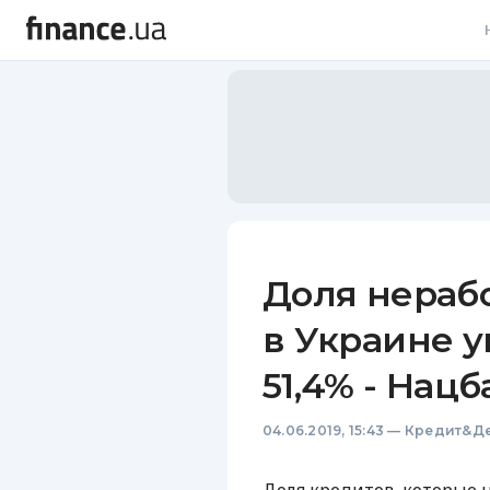
В
В
Л
А
Н
Доля нераб
С
в Украине 
П
51,4% - Нацб
Т
04.06.2019, 15:43
—
Кредит&Де
Р