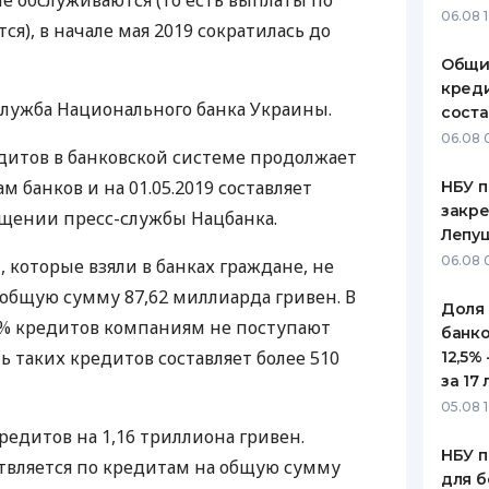
не обслуживаются (то есть выплаты по
06.08 
я), в начале мая 2019 сократилась до
ЕЖЕМЕСЯЧНЫЙ ОБЗОР
ПУТЕВО
КЕШБЭКА
СТРАХО
Общи
креди
ПУТЕВОДИТЕЛИ ПО
ВСЕ СТ
служба Национального банка Украины.
соста
БАНКОВСКИМ КАРТАМ
06.08 
СТРАХО
дитов в банковской системе продолжает
м банков и на 01.05.2019 составляет
НБУ п
ОТЗЫВЫ
КОМПАН
закр
общении пресс-службы Нацбанка.
Лепу
ДОСТАВ
06.08 
, которые взяли в банках граждане, не
 общую сумму 87,62 миллиарда гривен. В
КОНТАК
Доля
,9% кредитов компаниям не поступают
банко
 таких кредитов составляет более 510
12,5%
за 17 
05.08 1
редитов на 1,16 триллиона гривен.
НБУ п
твляется по кредитам на общую сумму
для б