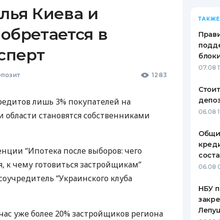
лья Киева и
ТАКЖЕ
обретается в
Прави
подде
ксперт
блоки
07.08 1
позит
1283
Стоит
депо
едитов лишь 3% покупателей на
06.08 
 области становятся собственниками
Общи
креди
енции “Ипотека после выборов: чего
соста
, к чему готовиться застройщикам”
06.08 
 соучредитель “Украинского клуба
НБУ п
закр
Лепу
йчас уже более 20% застройщиков региона