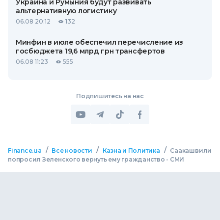
Украина и Румыния будут развивать
альтернативную логистику
06.08 20:12
132
Минфин в июле обеспечил перечисление из
госбюджета 19,6 млрд грн трансфертов
06.08 11:23
555
Подпишитесь на нас
/
/
/
Finance.ua
Все новости
Казна и Политика
Саакашвили
попросил Зеленского вернуть ему гражданство - СМИ