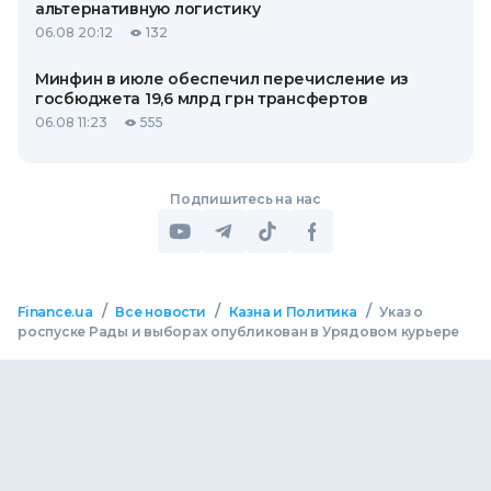
альтернативную логистику
06.08 20:12
132
Минфин в июле обеспечил перечисление из
госбюджета 19,6 млрд грн трансфертов
06.08 11:23
555
Подпишитесь на нас
/
/
/
Finance.ua
Все новости
Казна и Политика
Указ о
роспуске Рады и выборах опубликован в Урядовом курьере