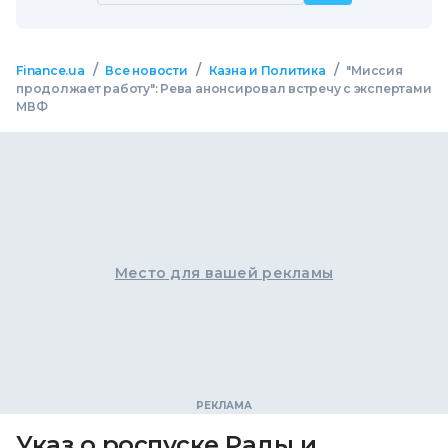
/
/
/
Finance.ua
Все новости
Казна и Политика
"Миссия
продолжает работу": Рева анонсировал встречу с экспертами
МВФ
Место для вашей рекламы
Указ о роспуске Рады и