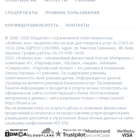
ПОЛИТИКА ИИ
ЭКСПЕРТЫ
РЕКЛАМА
СПЕЦПРОЕКТЫ
ПРАВИЛА ПОЛЬЗОВАНИЯ
КОНФИДЕНЦИАЛЬНОСТЬ
КОНТАКТЫ
© 2000–2026 Общество с ограниченной ответственностью
«Файненс.юа», свидетельство на знак для товаров и услуг № 37423 от
16.02.2004, ЕДРПОУ 22929966. Адрес: ул. Николая Гринченко, 4В, Киев,
Украина. График работы: Пн–Пт 9:00–18:00.
ООО «Файненс.юа» – независимый финансовый портал. Материалы с
пометками «Р», «Партнёрская», «Промо», «Акция», «Мнение»,
«Спецпроект», «Партнёрский проект» – это реклама в понимании
Закона Украины «О рекламе». За содержание рекламы
ответственность несёт рекламодатель. Информация на данной
странице не является рекламой банковских услуг. Проверенную
банком информацию о продуктах и услугах можно посмотреть на
официальном сайте соответствующего банка. Использование
материалов и данных с сайта разрешено только с гиперссылкой
https://finance.ua.
Мы не взимаем плату за услуги подбора и сравнения финансовых
предложений в каталогах и не предоставляем услуги кредитования,
размещения депозитов и страхования. Ваши личные данные на сайте
защищены шифрованием AES-256.