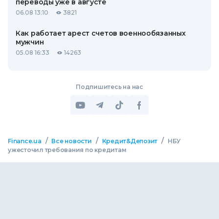
переводы уже в августе
06.08 13:10
3821
Как работает арест счетов военнообязанных
мужчин
05.08 16:33
14263
Подпишитесь на нас
/
/
/
Finance.ua
Все новости
Кредит&Депозит
НБУ
ужесточил требования по кредитам