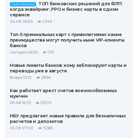
ТОП банковских решений для ФЛП:
ПАРТНЕРСКАЯ
когда эквайринг, РРО и бизнес карты в одном
сервисе
04.08 06:50
2349
Топ-5 премиальных карт с привилегиями: какие
преимущества могут получить ныне VIP-клиенты
банков
Сегодня 06:50
179
Новые лимиты банков: кому заблокируют карты и
переводы уже в августе
Вчера 13:10
2896
Как работает арест счетов военнообязанных
мужчин
05.08 16:33
12570
НБУ предлагает новые правила для безналичных
расчетов и депозитов
05.08 07:00
3288