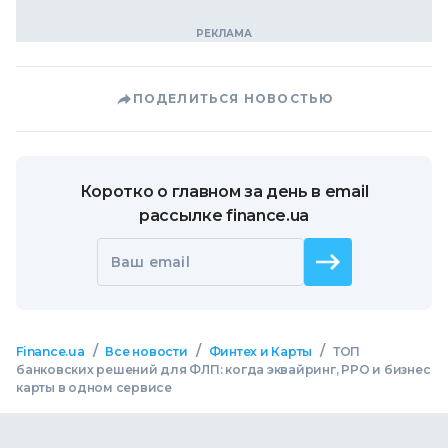
ПОДЕЛИТЬСЯ НОВОСТЬЮ
Коротко о главном за день в email
рассылке finance.ua
Ваш email
/
/
/
Finance.ua
Все новости
Финтех и Карты
ТОП
банковских решений для ФЛП: когда эквайринг, РРО и бизнес
карты в одном сервисе