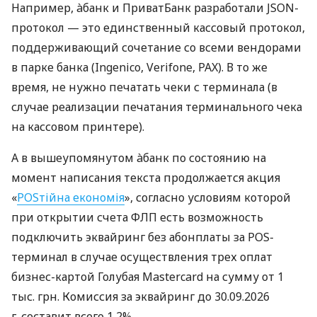
Например, àбанк и ПриватБанк разработали JSON-
протокол — это единственный кассовый протокол,
поддерживающий сочетание со всеми вендорами
в парке банка (Ingenico, Verifone, PAX). В то же
время, не нужно печатать чеки с терминала (в
случае реализации печатания терминального чека
на кассовом принтере).
А в вышеупомянутом àбанк по состоянию на
момент написания текста продолжается акция
«
POSтійна економія
», согласно условиям которой
при открытии счета ФЛП есть возможность
подключить эквайринг без абонплаты за POS-
терминал в случае осуществления трех оплат
бизнес-картой Голубая Mastercard на сумму от 1
тыс. грн. Комиссия за эквайринг до 30.09.2026
г. составит всего 1,2%.