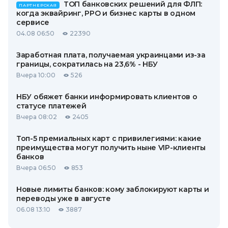
ТОП банковских решений для ФЛП:
ПАРТНЕРСКАЯ
когда эквайринг, РРО и бизнес карты в одном
сервисе
04.08 06:50
22390
Заработная плата, получаемая украинцами из-за
границы, сократилась на 23,6% - НБУ
Вчера 10:00
526
НБУ обяжет банки информировать клиентов о
статусе платежей
Вчера 08:02
2405
Топ-5 премиальных карт с привилегиями: какие
преимущества могут получить ныне VIP-клиенты
банков
Вчера 06:50
853
Новые лимиты банков: кому заблокируют карты и
переводы уже в августе
06.08 13:10
3887