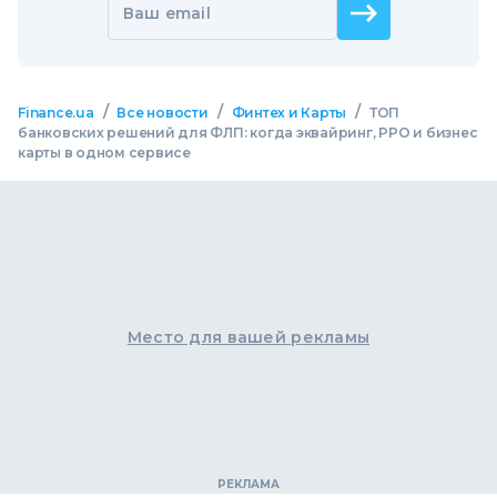
Ваш email
/
/
/
Finance.ua
Все новости
Финтех и Карты
ТОП
банковских решений для ФЛП: когда эквайринг, РРО и бизнес
карты в одном сервисе
Место для вашей рекламы