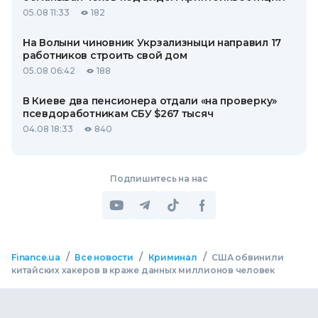
05.08 11:33
182
На Волыни чиновник Укрзализныци направил 17
работников строить свой дом
05.08 06:42
188
В Киеве два пенсионера отдали «на проверку»
псевдоработникам СБУ $267 тысяч
04.08 18:33
840
Подпишитесь на нас
/
/
/
Finance.ua
Все новости
Криминал
США обвинили
китайских хакеров в краже данных миллионов человек