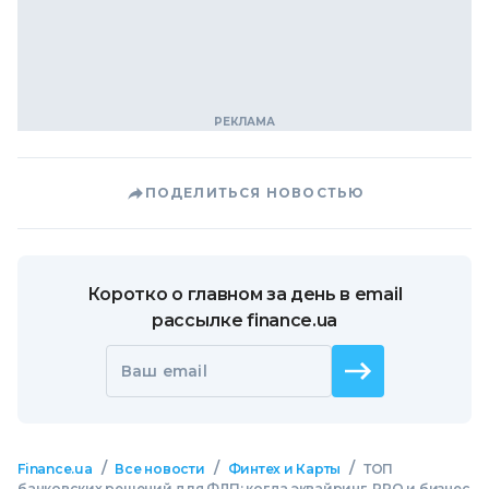
ПОДЕЛИТЬСЯ НОВОСТЬЮ
Коротко о главном за день в email
рассылке finance.ua
Ваш email
/
/
/
Finance.ua
Все новости
Финтех и Карты
ТОП
банковских решений для ФЛП: когда эквайринг, РРО и бизнес