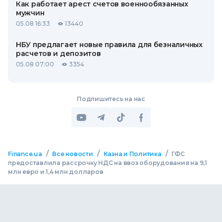
Как работает арест счетов военнообязанных
мужчин
05.08 16:33
13440
НБУ предлагает новые правила для безналичных
расчетов и депозитов
05.08 07:00
3354
Подпишитесь на нас
/
/
/
Finance.ua
Все новости
Казна и Политика
ГФС
предоставлила рассрочку НДС на ввоз оборудования на 9,1
млн евро и 1,4 млн долларов