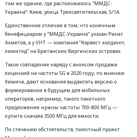
том же здании, где расположилось “
ММДС
-
Украина”: Киев, улица Трехсвятительская, 5/1А.
Единственное отличие в том, что конечным
бенефициаром у “
ММДС
-Украина” указан Ринат
Ахметов, а у
УНТ
— компания “Карвест холдингс
лимитед” на Британских Виргинских островах.
Такое совпадение наряду с анонсом продажи
лицензий на частоты 5G в 2020 году, по мнению
Химича, дают основания выдвигать версию о
формировании в будущем для мобильных
операторов, например, такого пакетного
предложения: нужны частоты 700-800 МГц —
купите сначала 3500 МГц для емкости.
По стечению обстоятельств, пилотный проект