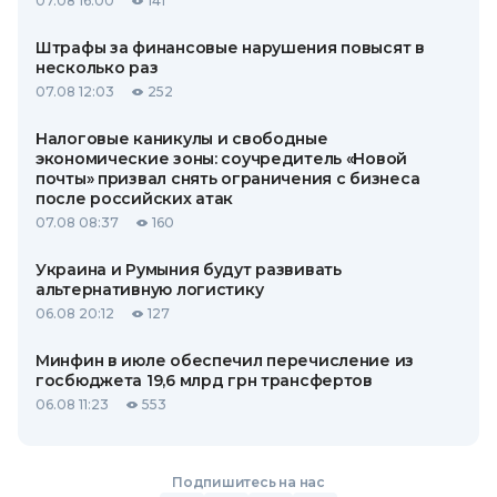
07.08 16:00
141
Штрафы за финансовые нарушения повысят в
несколько раз
07.08 12:03
252
Налоговые каникулы и свободные
экономические зоны: соучредитель «Новой
почты» призвал снять ограничения с бизнеса
после российских атак
07.08 08:37
160
Украина и Румыния будут развивать
альтернативную логистику
06.08 20:12
127
Минфин в июле обеспечил перечисление из
госбюджета 19,6 млрд грн трансфертов
06.08 11:23
553
Подпишитесь на нас