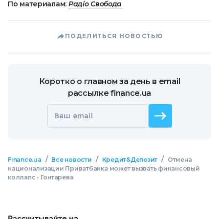
По материалам:
Радіо Свобода
ПОДЕЛИТЬСЯ НОВОСТЬЮ
Коротко о главном за день в email
рассылке finance.ua
Ваш email
/
/
/
Finance.ua
Все новости
Кредит&Депозит
Отмена
национализации Приватбанка может вызвать финансовый
коллапс - Гонтарева
Рассчитывайте на