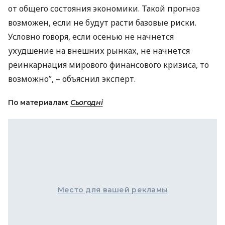
от общего состояния экономики. Такой прогноз
возможен, если не будут расти базовые риски.
Условно говоря, если осенью не начнется
ухудшение на внешних рынках, не начнется
реинкарнация мирового финансового кризиса, то
возможно”, – объяснил эксперт.
По материалам:
Сьогодні
Место для вашей рекламы