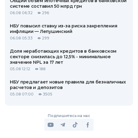
Общий объем ипотечных кредитов в банковской
системе составил 50 млрд грн
06.08 06:32
296
НБУ повысил ставку из-за риска закрепления
инфляции — Лепушинский
06.08 05:33
299
Доля неработающих кредитов в банковском
секторе снизилась до 12,5% - минимальное
значение NPL за 17 лет
05.08 12:12
188
НБУ предлагает новые правила для безналичных
расчетов и депозитов
05.08 07:00
3505
Подпишитесь на нас