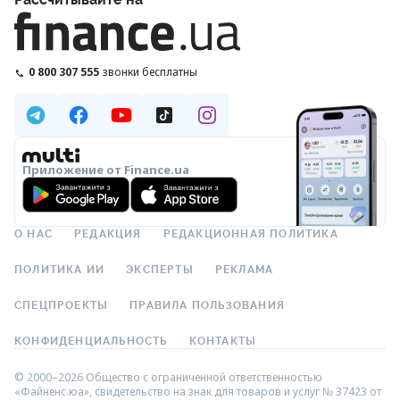
0 800 307 555
звонки бесплатны
Приложение от Finance.ua
О НАС
РЕДАКЦИЯ
РЕДАКЦИОННАЯ ПОЛИТИКА
ПОЛИТИКА ИИ
ЭКСПЕРТЫ
РЕКЛАМА
СПЕЦПРОЕКТЫ
ПРАВИЛА ПОЛЬЗОВАНИЯ
КОНФИДЕНЦИАЛЬНОСТЬ
КОНТАКТЫ
© 2000–2026 Общество с ограниченной ответственностью
«Файненс.юа», свидетельство на знак для товаров и услуг № 37423 от