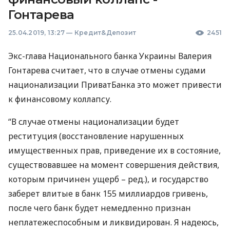
Гонтарева
25.04.2019, 13:27
—
Кредит&Депозит
2451
Экс-глава Национального банка Украины Валерия
Гонтарева считает, что в случае отмены судами
национализации ПриватБанка это может привести
к финансовому коллапсу.
“В случае отмены национализации будет
реституция (восстановление нарушенных
имущественных прав, приведение их в состояние,
существовавшее на момент совершения действия,
которым причинен ущерб – ред.), и государство
заберет влитые в банк 155 миллиардов гривень,
после чего банк будет немедленно признан
неплатежеспособным и ликвидирован. Я надеюсь,