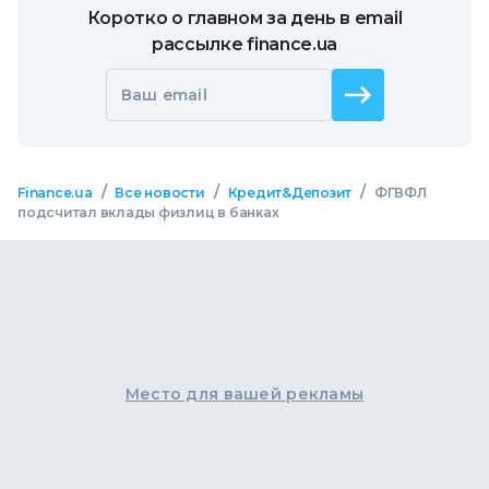
Коротко о главном за день в email
рассылке finance.ua
Ваш email
/
/
/
Finance.ua
Все новости
Кредит&Депозит
ФГВФЛ
подсчитал вклады физлиц в банках
Место для вашей рекламы