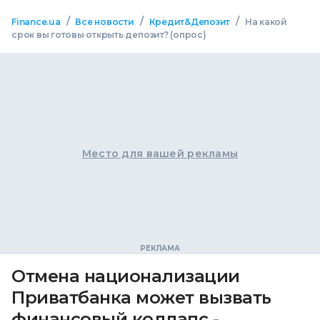
/
/
/
Finance.ua
Все новости
Кредит&Депозит
На какой
срок вы готовы открыть депозит? (опрос)
Место для вашей рекламы
Отмена национализации
Приватбанка может вызвать
финансовый коллапс -