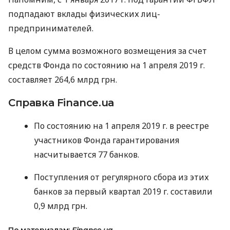
подпадают вклады физических лиц-
предпринимателей.
В целом сумма возможного возмещения за счет
средств Фонда по состоянию на 1 апреля 2019 г.
составляет 264,6 млрд грн.
Справка Finance.ua
По состоянию на 1 апреля 2019 г. в реестре
участников Фонда гарантирования
насчитывается 77 банков.
Поступления от регулярного сбора из этих
банков за первый квартал 2019 г. составили
0,9 млрд грн.