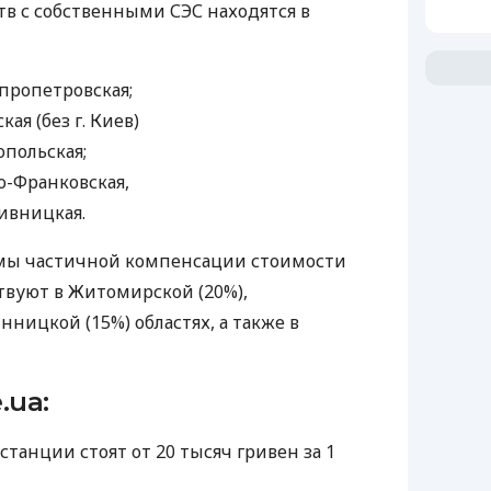
ств с собственными
СЭС
находятся в
епропетровская;
кая (без г. Киев)
опольская;
но-Франковская,
пивницкая.
мы частичной компенсации стоимости
вуют в Житомирской (20%),
нницкой (15%) областях, а также в
.ua:
танции стоят от 20 тысяч гривен за 1