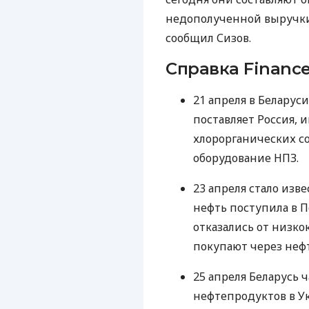
недополученной выручки
сообщил Сизов.
Справка Finance
21 апреля в Беларус
поставляет Россия, 
хлорорганических с
оборудование
НПЗ
.
23 апреля стало изв
нефть поступила в П
отказались от низко
покупают через неф
25 апреля Беларусь 
нефтепродуктов в У