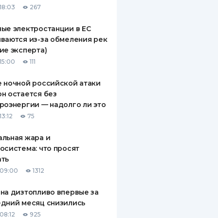
18:03
267
ДИТЕЛИ ПО
ВАНИЮ
ые электростанции в ЕС
ваются из-за обмеления рек
РАХОВЫЕ ПОЛИСЫ
ие эксперта)
15:00
111
ВЫЕ КОМПАНИИ
 ночной российской атаки
 О СТРАХОВЫХ
ИЯХ
н остается без
роэнергии — надолго ли это
КА И ОПЛАТА
13:12
75
ТЫ
льная жара и
осистема: что просят
ать
 09:00
1312
на дизтопливо впервые за
дний месяц снизились
08:12
925