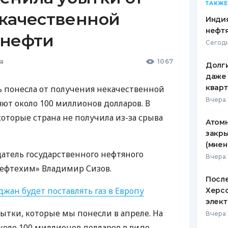
ТАКЖЕ
екачественной
Индия
нефтя
 нефти
Сегодн
а
1067
Долги
даже 
кварт
ь понесла от получения некачественной
Вчера 
яют около 100 миллионов долларов. В
 которые страна не получила из-за срыва
Атомн
закры
(мнен
атель государственного нефтяного
Вчера 
нефтехим» Владимир Сизов.
После
жан будет поставлять газ в Европу
Херсо
элект
ытки, которые мы понесли в апреле. На
Вчера 
коло 100 миллионов долларов в виде