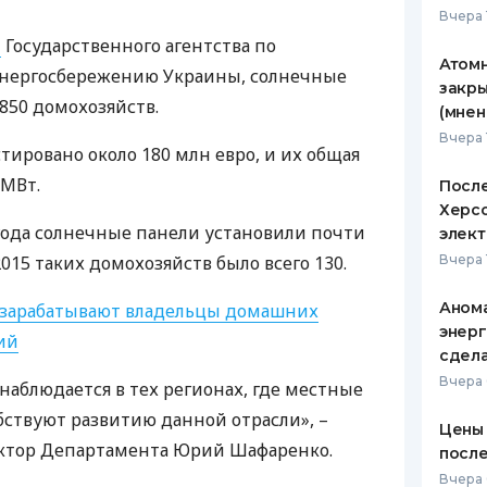
Вчера 
ЕЖЕМЕСЯЧНЫЙ ОБЗОР
ПУТЕВО
м
Государственного агентства по
КЕШБЭКА
СТРАХО
Атомн
энергосбережению Украины, солнечные
закры
ПУТЕВОДИТЕЛИ ПО
ВСЕ СТ
850 домохозяйств.
(мнен
БАНКОВСКИМ КАРТАМ
Вчера 
СТРАХО
тировано около 180 млн евро, и их общая
 МВт.
После
ОТЗЫВЫ
КОМПАН
Херсо
о года солнечные панели установили почти
элект
ДОСТАВ
2015 таких домохозяйств было всего 130.
Вчера 
КОНТАК
Анома
 зарабатывают владельцы домашних
энерг
ий
сдел
Вчера
наблюдается в тех регионах, где местные
бствуют развитию данной отрасли», –
Цены 
ктор Департамента Юрий Шафаренко.
после
Вчера 