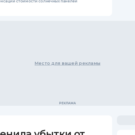
енсации стоимости солнечных панелей
Место для вашей рекламы
енила убытки от