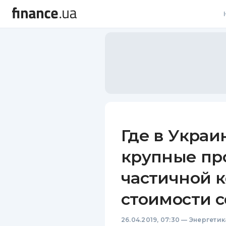
В
В
Л
А
Н
Где в Украи
С
крупные пр
П
частичной 
Т
стоимости 
Р
26.04.2019, 07:30
—
Энергетик