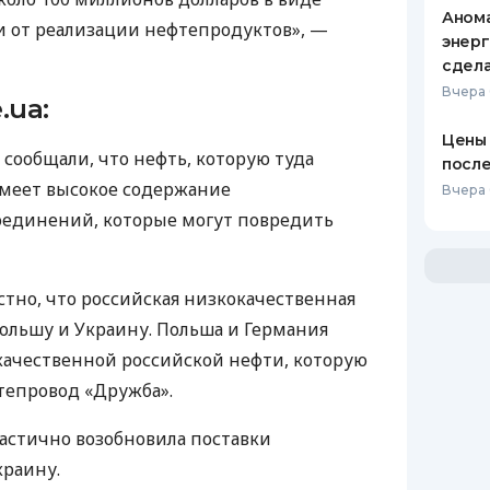
Анома
 от реализации нефтепродуктов», —
энерг
сдел
Вчера
.ua:
Цены 
и сообщали, что нефть, которую туда
после
имеет высокое содержание
Вчера 
оединений, которые могут повредить
естно, что российская низкокачественная
ольшу и Украину. Польша и Германия
качественной российской нефти, которую
тепровод «Дружба».
частично возобновила поставки
краину.