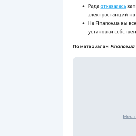
Рада
отказалась
зап
электростанций на 
На Finance.ua вы в
установки собстве
По материалам:
Finance.ua
Мест