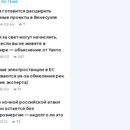
 ПО ТЕМЕ
 готовится расширить
ные проекты в Венесуэле
я 02:44
7
 за свет могут начислить,
если вы не живете в
ире — объяснение от Yasno
18:03
267
ые электростанции в ЕС
ваются из-за обмеления рек
ие эксперта)
15:00
111
 ночной российской атаки
н остается без
роэнергии — надолго ли это
13:12
75