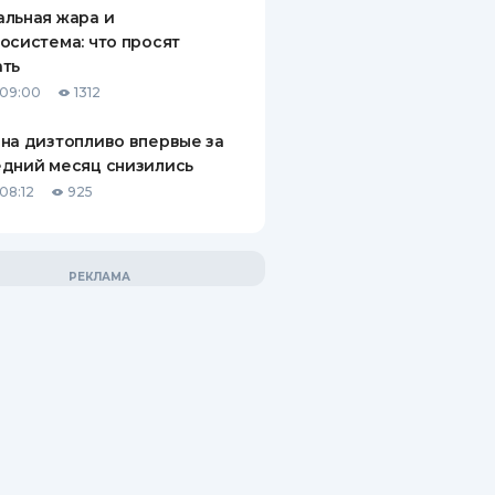
льная жара и
осистема: что просят
ать
 09:00
1312
на дизтопливо впервые за
дний месяц снизились
08:12
925