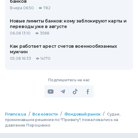
банков
Вчера 06:50
782
Новые лимиты банков: кому заблокируют карты и
переводы уже в августе
06.08 13:10
3588
Как работает арест счетов военнообязанных
мужчин
05.08 16:33
14170
Подпишитесь на нас
/
/
/
Finance.ua
Все новости
Фондовый рынок
Судьи,
принимавшие решение по "Привату", пожаловались на
давление Порошенко