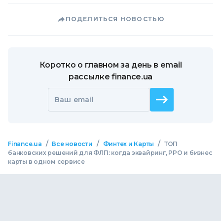
ПОДЕЛИТЬСЯ НОВОСТЬЮ
Коротко о главном за день в email
рассылке finance.ua
Ваш email
/
/
/
Finance.ua
Все новости
Финтех и Карты
ТОП
банковских решений для ФЛП: когда эквайринг, РРО и бизнес
карты в одном сервисе