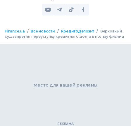
/
/
/
Finance.ua
Все новости
Кредит&Депозит
Верховный
суд запретил переуступку кредитного долга в пользу физлиц
Место для вашей рекламы