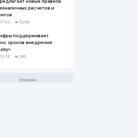
редлагает новые правила
езналичных расчетов и
зитов
07:00
3298
ифры поддерживает
нос сроков внедрения
изу»
09:33
265