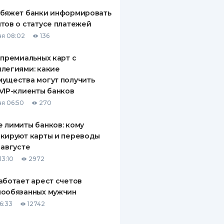
обяжет банки информировать
тов о статусе платежей
я 08:02
136
 премиальных карт с
легиями: какие
ущества могут получить
VIP-клиенты банков
я 06:50
270
 лимиты банков: кому
кируют карты и переводы
 августе
13:10
2972
аботает арест счетов
нообязанных мужчин
6:33
12742