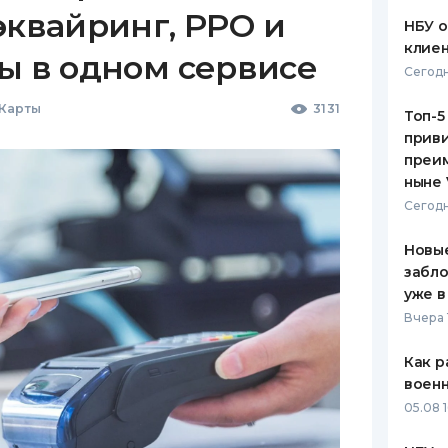
эквайринг, РРО и
НБУ 
клиен
ы в одном сервисе
Сегодн
 Карты
3131
Топ-5
приви
преим
ныне 
Сегодн
Новые
забло
уже в
Вчера 
Как р
воен
05.08 1