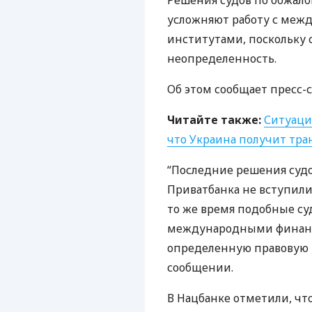
Решения судов по обжал
усложняют работу с ме
институтами, поскольку
неопределенность.
Об этом сообщает пресс-
Читайте также:
Ситуаци
что Украина получит тр
“Последние решения суд
Приватбанка не вступили
то же время подобные су
международными финанс
определенную правовую н
сообщении.
В Нацбанке отметили, ч