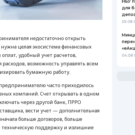
НБУ п
для б
депо
05.08 
Минц
ринимателя недостаточно открыть
пере
у нужна целая экосистема финансовых
«еАкц
 оплат, удобный учет расчетов,
04.08 
 расходов, возможность управлять всем
изировать бумажную работу.
д предпринимателю часто приходилось
азных компаний. Счет открывать в одном
ключать через другой банк, ПРРО
оставщика, вести учет — дополнительная
значала больше договоров, больше
ю техническую поддержку и излишние