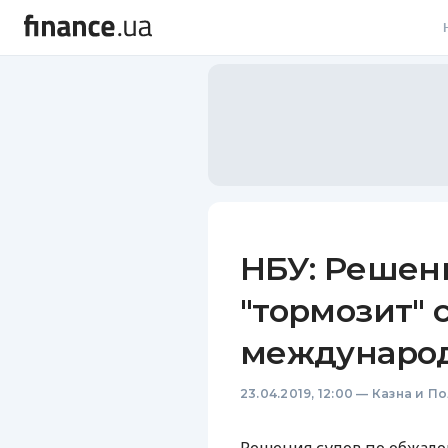
В
В
Л
А
Н
НБУ: Решен
С
"тормозит" 
П
междунаро
Т
23.04.2019, 12:00
—
Казна и П
Р