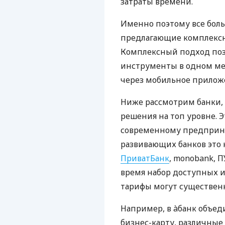
затраты времени.
Именно поэтому все бол
предлагающие комплексно
Комплексный подход поз
инструменты в одном мес
через мобильное прилож
Ниже рассмотрим банки,
решения на топ уровне. Э
современному предприни
развивающих банков это 
ПриватБанк
, monobank, П
время набор доступных и
тарифы могут существенн
Например, в àбанк объед
бизнес-карту, различные