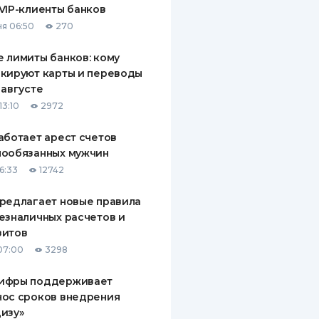
VIP-клиенты банков
ДИТЕЛИ ПО
я 06:50
270
ВАНИЮ
 лимиты банков: кому
РАХОВЫЕ ПОЛИСЫ
кируют карты и переводы
 августе
ВЫЕ КОМПАНИИ
13:10
2972
 О СТРАХОВЫХ
ИЯХ
аботает арест счетов
нообязанных мужчин
КА И ОПЛАТА
6:33
12742
ТЫ
редлагает новые правила
езналичных расчетов и
зитов
07:00
3298
ифры поддерживает
нос сроков внедрения
изу»