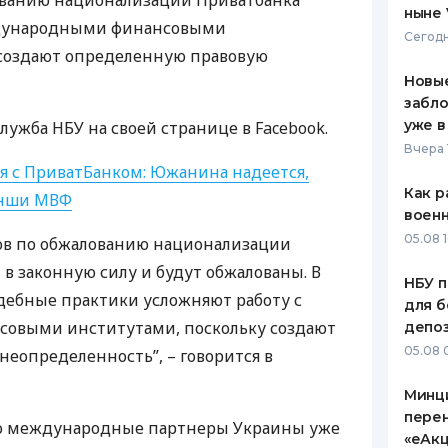
ованию национализации Приватбанка
ныне 
ждународными финансовыми
ЕЖЕМЕСЯЧНЫЙ ОБЗОР
ПУТЕВО
Сегодн
КЕШБЭКА
СТРАХО
 создают определенную правовую
Новые
ПУТЕВОДИТЕЛИ ПО
ВСЕ СТ
забло
БАНКОВСКИМ КАРТАМ
уже в
служба
НБУ
на своей странице в Facebook.
СТРАХО
Вчера 
я с ПриватБанком: Южанина надеется,
ОТЗЫВЫ
КОМПАН
Как р
анши
МВФ
воен
ДОСТАВ
05.08 1
ов по обжалованию национализации
 в законную силу и будут обжалованы. В
КОНТАК
НБУ п
дебные практики усложняют работу с
для б
овыми институтами, поскольку создают
депо
05.08 
еопределенность”, – говорится в
Минц
пере
то международные партнеры Украины уже
«еАкц