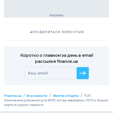
ПОДЕЛИТЬСЯ НОВОСТЬЮ
Коротко о главном за день в email
рассылке finance.ua
Ваш email
/
/
/
Finance.ua
Все новости
Финтех и Карты
ТОП
банковских решений для ФЛП: когда эквайринг, РРО и бизнес
карты в одном сервисе