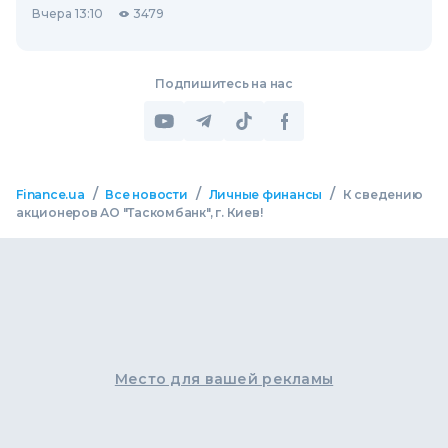
Вчера 13:10
3479
Подпишитесь на нас
/
/
/
Finance.ua
Все новости
Личные финансы
К сведению
акционеров АО "Таскомбанк", г. Киев!
Место для вашей рекламы